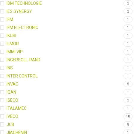
IDM TECHNOLOGIE
2
IES SYNERGY
2
IFM
1
IFM ELECTRONIC
1
IKUSI
1
ILMOR
1
IMMI VIP
1
INGERSOLL-RAND
1
INS
1
INTER CONTROL
1
INVAC
5
IQAN
1
ISECO
2
ITALAMEC
1
IVECO
10
JCB
8
JIACHENIN
1