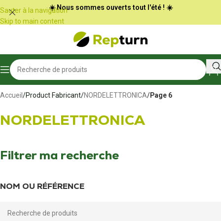
Panneau de gestion des cookies
☀️ Nous sommes ouverts tout l'été ! ☀️
Sauter à la navigation
Skip to main content
Accueil
/
Product Fabricant
/
NORDELETTRONICA
/
Page 6
NORDELETTRONICA
Filtrer ma recherche
NOM OU RÉFÉRENCE