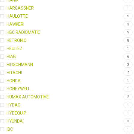
HANIX
1
HARGASSNER
1
HAULOTTE
5
HAWKER
3
HBC RADIOMATIC
9
HETRONIC
8
HEULIEZ
1
HIAB
6
HIRSCHMANN
2
HITACHI
4
HONDA
1
HONEYWELL
1
HUMAX AUTOMOTIVE
2
HYDAC
1
HYDEQUIP
1
HYUNDAI
3
IBC
1