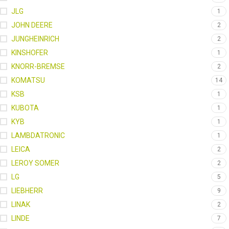
JLG
1
JOHN DEERE
2
JUNGHEINRICH
2
KINSHOFER
1
KNORR-BREMSE
2
KOMATSU
14
KSB
1
KUBOTA
1
KYB
1
LAMBDATRONIC
1
LEICA
2
LEROY SOMER
2
LG
5
LIEBHERR
9
LINAK
2
LINDE
7