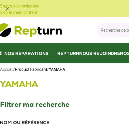
Panneau de gestion des cookies
Sauter à la navigation
Skip to main content
NOS RÉPARATIONS
REPTURN
NOUS REJOINDRE
NO
Accueil
/
Product Fabricant
/
YAMAHA
YAMAHA
Filtrer ma recherche
NOM OU RÉFÉRENCE