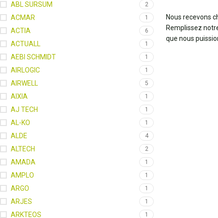
ABL SURSUM
2
Nous recevons ch
ACMAR
1
Remplissez notr
ACTIA
6
que nous puissio
ACTUALL
1
AEBI SCHMIDT
1
AIRLOGIC
1
AIRWELL
5
AIXIA
1
AJ TECH
1
AL-KO
1
ALDE
4
ALTECH
2
AMADA
1
AMPLO
1
ARGO
1
ARJES
1
ARKTEOS
1