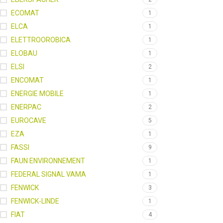
ECOMAT
1
ELCA
1
ELETTROOROBICA
1
ELOBAU
1
ELSI
2
ENCOMAT
1
ENERGIE MOBILE
1
ENERPAC
2
EUROCAVE
5
EZA
1
FASSI
9
FAUN ENVIRONNEMENT
1
FEDERAL SIGNAL VAMA
1
FENWICK
3
FENWICK-LINDE
1
FIAT
4