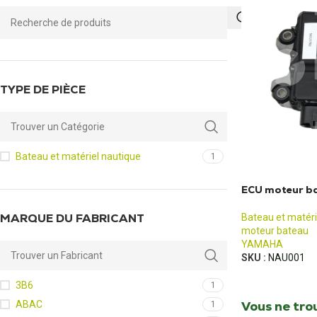
TYPE DE PIÈCE
Bateau et matériel nautique
1
ECU moteur b
MARQUE DU FABRICANT
Bateau et matéri
moteur bateau
YAMAHA
SKU :
NAU001
3B6
1
Vous ne tro
ABAC
1