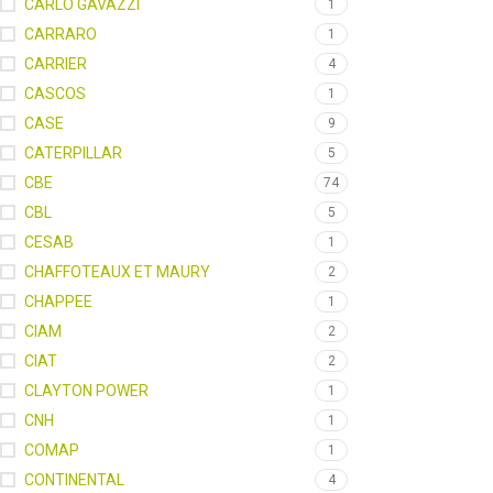
CARLO GAVAZZI
1
CARRARO
1
CARRIER
4
CASCOS
1
CASE
9
CATERPILLAR
5
CBE
74
CBL
5
CESAB
1
CHAFFOTEAUX ET MAURY
2
CHAPPEE
1
CIAM
2
CIAT
2
CLAYTON POWER
1
CNH
1
COMAP
1
CONTINENTAL
4