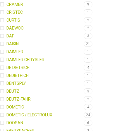
CRAMER
9
CRISTEC
1
CURTIS
2
DAEWOO
2
DAF
3
DAIKIN
21
DAIMLER
1
DAIMLER CHRYSLER
1
DE DIETRICH
4
DEDIETRICH
1
DENTSPLY
1
DEUTZ
3
DEUTZ-FAHR
2
DOMETIC
4
DOMETIC / ELECTROLUX
24
DOOSAN
6
EBERSPACHER
2