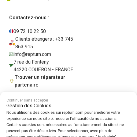
Contactez-nous :
09 72 10 22 50
Clients étrangers : +33 745
863 915
info@repturn.com
7 rue du Fonteny
44220 COUËRON - FRANCE
Trouver un réparateur
partenaire
Continuer sans accepter
Gestion des Cookies
CGV
|
Mentions légales
|
Politique de confidentialité
|
Cookies
|
Politique
Nous utilisons des cookies sur repturn.com pour améliorer votre
de cookies
expérience sur notre site et mesurer l’efficacité de nos actions.
Certains cookies sont nécessaires au fonctionnement du site et ne
peuvent pas être désactivés. Pour sélectionner, avec plus de
Suivez-nous sur :
précisions, vos préférences, cliquez sur le bouton “Je choisis”.