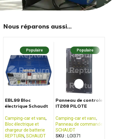
Nous réparons aussi...
Populaire
Populaire
Popula
EBL99 Bloc
Panneau de controle
Panneau de
électrique Schaudt
IT268 PILOTE
commande L
PILOTE / ADRI
FRANKIA
Camping-car et vans
,
Camping-car et vans
,
Camping-car et 
Bloc électrique et
Panneau de commande
Panneau de co
chargeur de batterie
SCHAUDT
SCHAUDT
REPTURN
,
SCHAUDT
SKU :
LOI371
SKU :
LOI376