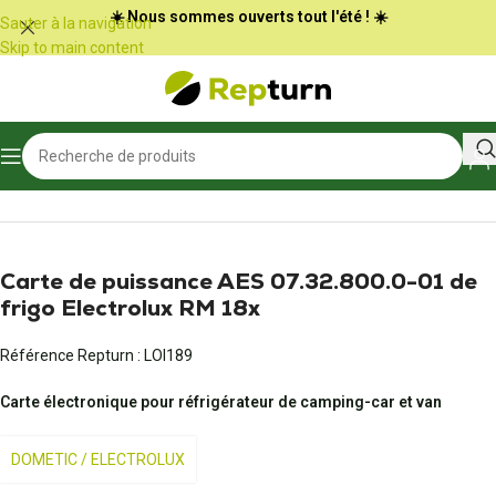
Panneau de gestion des cookies
☀️ Nous sommes ouverts tout l'été ! ☀️
Sauter à la navigation
Skip to main content
Accueil
/
Camping-car et vans
/
Frigo et réfrigérateur
Carte de puissance AES 07.32.800.0-01 de
frigo Electrolux RM 18x
Référence Repturn :
LOI189
Carte électronique pour réfrigérateur de camping-car et van
DOMETIC / ELECTROLUX