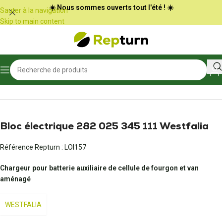
Panneau de gestion des cookies
☀️ Nous sommes ouverts tout l'été ! ☀️
Sauter à la navigation
Skip to main content
Accueil
/
Camping-car et vans
/
Bloc électrique et chargeur de batterie
Bloc électrique 282 025 345 111 Westfalia
Référence Repturn :
LOI157
Chargeur pour batterie auxiliaire de cellule de fourgon et van
aménagé
WESTFALIA