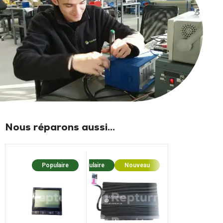
Nous réparons aussi...
Populaire
Populaire
Nouveau
Popula