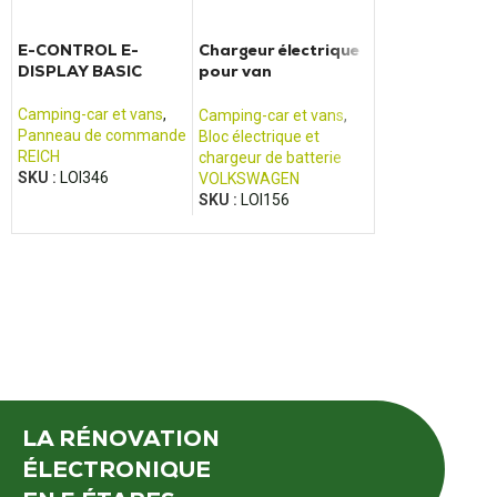
E-CONTROL E-
Chargeur électrique
BCM boitier
DISPLAY BASIC
pour van
habitacle de
CALIFORNIA
camping-car 
Transit (2013 
Camping-car et vans
,
Camping-car et vans
,
Boîtier habitacle
,
2017)
Panneau de commande
Bloc électrique et
Camping-car et 
REICH
chargeur de batterie
FOMOCO
,
FORD
SKU :
LOI346
VOLKSWAGEN
SKU :
LOI501
SKU :
LOI156
LA RÉNOVATION
ÉLECTRONIQUE