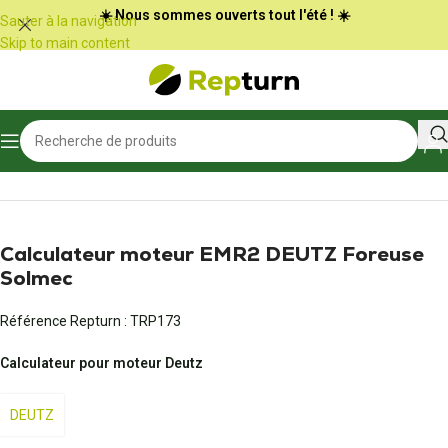
Panneau de gestion des cookies
☀️ Nous sommes ouverts tout l'été ! ☀️
Sauter à la navigation
Skip to main content
Accueil
/
Travaux publics et Manutention
/
Calculateur d'engin
Calculateur moteur EMR2 DEUTZ Foreuse
Solmec
Référence Repturn :
TRP173
Calculateur pour moteur Deutz
DEUTZ