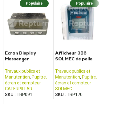
Populaire
Populaire
Popula
Ecran Display
Afficheur 3B6
Pupitre 16T03
Messenger
SOLMEC de pelle
chariot élévat
2580B019HL
Solmec ESC
RRM16 15T35
CATERPILLAR
Travaux publics et
Travaux publics et
Travaux publics 
Manutention
,
Pupitre,
Manutention
,
Pupitre,
Manutention
,
Pup
écran et compteur
écran et compteur
écran et compte
CATERPILLAR
SOLMEC
BT
SKU :
TRP091
SKU :
TRP170
SKU :
TRP147