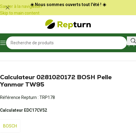
Panneau de gestion des cookies
☀️ Nous sommes ouverts tout l'été ! ☀️
Sauter à la navigation
Skip to main content
Accueil
/
Travaux publics et Manutention
/
Calculateur d'engin
Calculateur 0281020172 BOSH Pelle
Yanmar TW95
Référence Repturn :
TRP178
Calculateur EDC17CV52
BOSCH