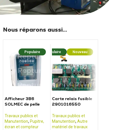
Nous réparons aussi...
Populaire
Populaire
Nouveau
Populaire
Nouv
Afficheur 3B6
Carte relais fusible
Carte relais fu
SOLMEC de pelle
2901016550
WAKER NEUS
Solmec ESC
HAULOTTE nacelles
DUMPER DW6
HA20RTJ
Travaux publics et
Travaux publics et
Travaux publics 
Manutention
,
Pupitre,
Manutention
,
Autre
Manutention
,
Au
écran et compteur
matériel de travaux
matériel de trav