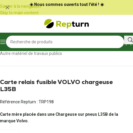
Panneau de gestion des cookies
☀️ Nous sommes ouverts tout l'été ! ☀️
Sauter à la navigation
Skip to main content
Accueil
/
Travaux publics et Manutention
/
Autre matériel de travaux publics
Carte relais fusible VOLVO chargeuse
L35B
Référence Repturn :
TRP198
Carte mère placée dans une Chargeuse sur pneus L35B de la
marque Volvo.