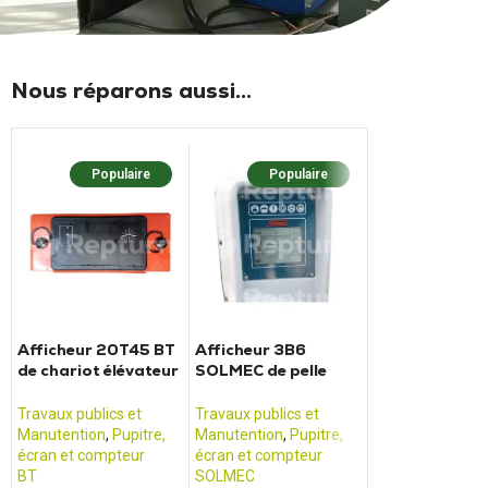
Nous réparons aussi...
Populaire
Populaire
Popula
Afficheur 20T45 BT
Afficheur 3B6
Écran de cont
de chariot élévateur
SOLMEC de pelle
CATERPILLAR
OME100M
Solmec ESC
323D 320D 3
325D 330D
Travaux publics et
Travaux publics et
Travaux publics 
Manutention
,
Pupitre,
Manutention
,
Pupitre,
Manutention
,
Pup
écran et compteur
écran et compteur
écran et compte
BT
SOLMEC
CATERPILLAR