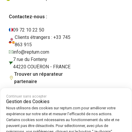
Contactez-nous :
09 72 10 22 50
Clients étrangers : +33 745
863 915
info@repturn.com
7 rue du Fonteny
44220 COUËRON - FRANCE
Trouver un réparateur
partenaire
Continuer sans accepter
Gestion des Cookies
CGV
|
Mentions légales
|
Politique de confidentialité
|
Cookies
|
Politique
Nous utilisons des cookies sur repturn.com pour améliorer votre
de cookies
expérience sur notre site et mesurer l’efficacité de nos actions.
Certains cookies sont nécessaires au fonctionnement du site et ne
peuvent pas être désactivés. Pour sélectionner, avec plus de
Suivez-nous sur :
précisions, vos préférences, cliquez sur le bouton “Je choisis”.