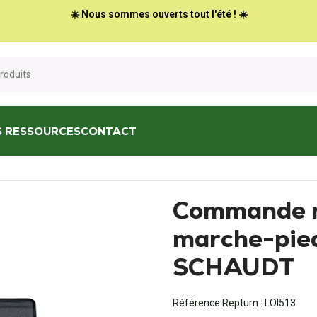
☀️ Nous sommes ouverts tout l'été ! ☀️
S RESSOURCES
CONTACT
mmande moteur de marche-pied EMS02 SCHAUDT
Commande m
marche-pi
SCHAUDT
Référence Repturn :
LOI513