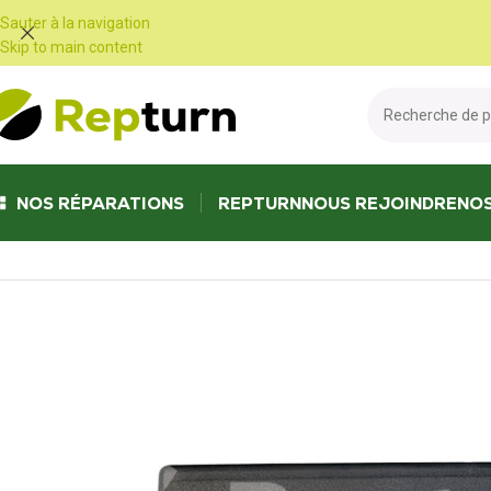
Panneau de gestion des cookies
Sauter à la navigation
Skip to main content
NOS RÉPARATIONS
REPTURN
NOUS REJOINDRE
NO
Accueil
/
Camping-car et vans
/
Autre produit pour véhicules de loisir
/
Co