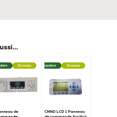
ssi...
laire
Nouveau
Populaire
Nouveau
anneau de
CNND LCD 1 Panneau
ommande
de commande Arsilicii