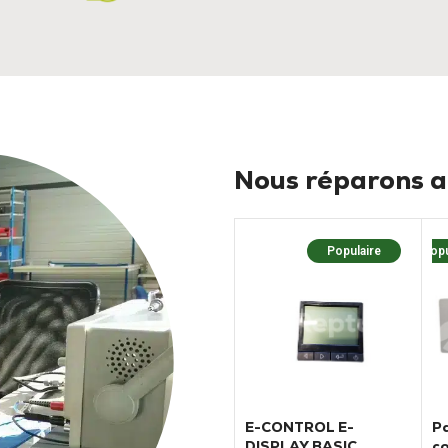
Nous réparons au
Populaire
Popu
E-CONTROL E-
P
DISPLAY BASIC
c