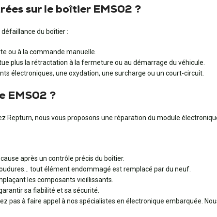
ées sur le boîtier EMS02 ?
éfaillance du boîtier :
orte ou à la commande manuelle.
ctue plus la rétractation à la fermeture ou au démarrage du véhicule.
 électroniques, une oxydation, une surcharge ou un court-circuit.
de EMS02 ?
Chez Repturn, nous vous proposons une réparation du module électroniq
cause après un contrôle précis du boîtier.
 soudures… tout élément endommagé est remplacé par du neuf.
plaçant les composants vieillissants.
arantir sa fiabilité et sa sécurité.
z pas à faire appel à nos spécialistes en électronique embarquée. Nou