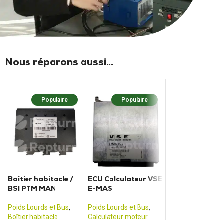
Nous réparons aussi...
Populaire
Populaire
Popula
Boîtier habitacle /
ECU Calculateur VSE
Boitier habita
BSI PTM MAN
E-MAS
Front Frame
Computer IVE
41221002
Poids Lourds et Bus
,
Poids Lourds et Bus
,
Poids Lourds et 
Boîtier habitacle
Calculateur moteur
Boîtier habitacle