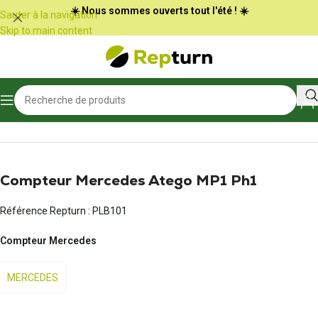
Panneau de gestion des cookies
☀️ Nous sommes ouverts tout l'été ! ☀️
Sauter à la navigation
Skip to main content
Accueil
/
Poids Lourds et Bus
/
Compteur
Compteur Mercedes Atego MP1 Ph1
Référence Repturn :
PLB101
Compteur Mercedes
MERCEDES