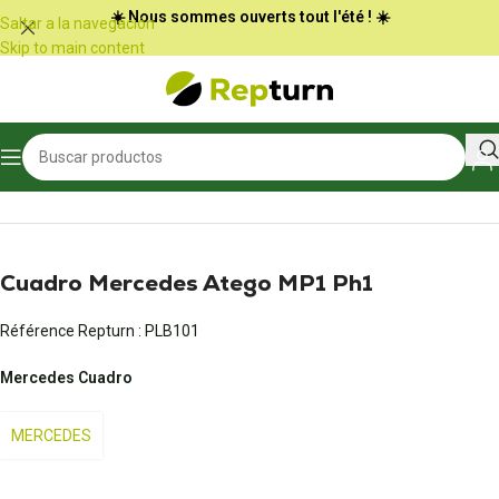
Panel de gestión de cookies
☀️ Nous sommes ouverts tout l'été ! ☀️
Saltar a la navegación
Skip to main content
Inicio
/
Camiones y autobuses
/
Contador
Cuadro Mercedes Atego MP1 Ph1
Référence Repturn :
PLB101
Mercedes Cuadro
MERCEDES