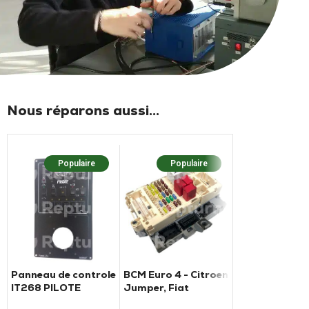
Nous réparons aussi...
Populaire
Populaire
Populaire
Nouv
Panneau de controle
BCM Euro 4 - Citroen
Panneau de co
IT268 PILOTE
Jumper, Fiat
et cartes de fr
Ducato, Renault
série RMD 8xx