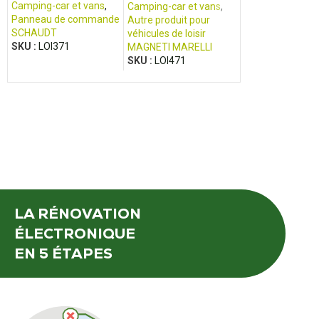
Boxer
RMDT 8xx5
Camping-car et vans
,
Camping-car et vans
,
Camping-car et 
Panneau de commande
Autre produit pour
Frigo et réfrigér
SCHAUDT
véhicules de loisir
DOMETIC /
SKU :
LOI371
MAGNETI MARELLI
ELECTROLUX
SKU :
LOI471
SKU :
LOI188
LA RÉNOVATION
ÉLECTRONIQUE
EN 5 ÉTAPES