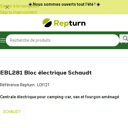
Panneau de gestion des cookies
☀️ Nous sommes ouverts tout l'été ! ☀️
Sauter à la navigation
Skip to main content
Accueil
/
Camping-car et vans
/
Bloc électrique et chargeur de batterie
EBL281 Bloc électrique Schaudt
Référence Repturn :
LOI121
Centrale électrique pour camping-car, van et fourgon aménagé
SCHAUDT