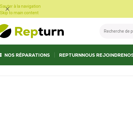
Panneau de gestion des cookies
Sauter à la navigation
Skip to main content
NOS RÉPARATIONS
REPTURN
NOUS REJOINDRE
NO
Accueil
/
Travaux publics et Manutention
/
Calculateur d'engin
/
Calculate