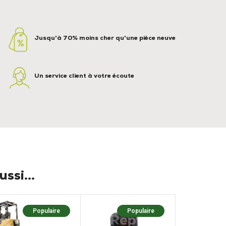
Jusqu'à 70% moins cher qu'une pièce neuve
Un service client à votre écoute
ssi...
Populaire
Populaire