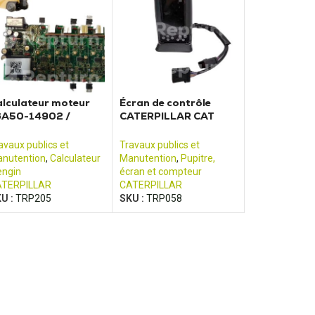
lculateur moteur
Écran de contrôle
6A50-14902 /
CATERPILLAR CAT
003672601
323D 320D 322D
ATERPILLAR EP16K
325D 330D
avaux publics et
Travaux publics et
nutention
,
Calculateur
Manutention
,
Pupitre,
engin
écran et compteur
TERPILLAR
CATERPILLAR
U :
TRP205
SKU :
TRP058