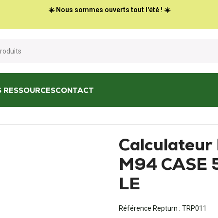
☀️ Nous sommes ouverts tout l'été ! ☀️
S RESSOURCES
CONTACT
ur ECU 6102 208 M94 CASE 595 SPL / Super LE
Calculateu
M94 CASE 5
LE
Référence Repturn :
TRP011