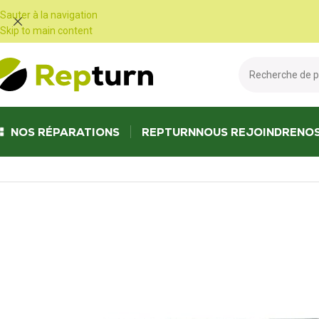
Panneau de gestion des cookies
Sauter à la navigation
Skip to main content
NOS RÉPARATIONS
REPTURN
NOUS REJOINDRE
NO
Accueil
/
Travaux publics et Manutention
/
Calculateur d'engin
/
Calculat