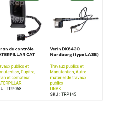
ran de contrôle
Verin DK6430
ATERPILLAR CAT
Nordborg (type LA35)
23D 320D 322D
LINAK
25D 330D
avaux publics et
Travaux publics et
nutention
,
Pupitre,
Manutention
,
Autre
ran et compteur
matériel de travaux
TERPILLAR
publics
U :
TRP058
LINAK
SKU :
TRP145