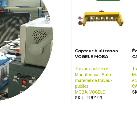
Capteur à ultrason
Éc
VOGELE MOBA
C
Finisseur d’asphalte
3
3
Travaux publics et
Tr
Manutention
,
Autre
Ma
matériel de travaux
éc
publics
CA
MOBA
,
VOGELE
SK
SKU :
TRP193