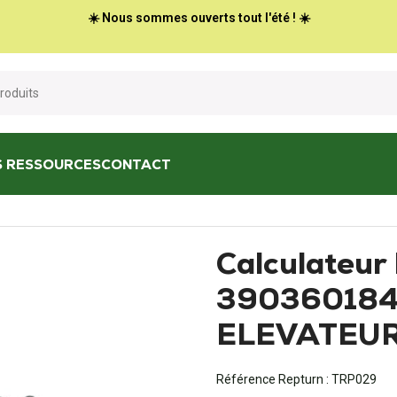
☀️ Nous sommes ouverts tout l'été ! ☀️
S RESSOURCES
CONTACT
eur ECU LAC-03/51 - 3903601847 CHARIOT ELEVATEUR Linde
Calculateur
390360184
ELEVATEUR
Référence Repturn :
TRP029