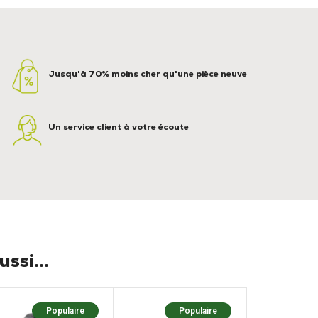
Jusqu'à 70% moins cher qu'une pièce neuve
Un service client à votre écoute
ssi...
Populaire
Populaire