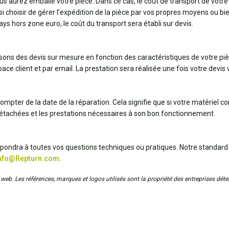
us aurez emballé votre pièce. Dans ce cas, le coût de transport de votre 
ssi choisir de gérer l’expédition de la pièce par vos propres moyens ou 
pays hors zone euro, le coût du transport sera établi sur devis.
ssons des devis sur mesure en fonction des caractéristiques de votre pi
ce client et par email. La prestation sera réalisée une fois votre devis v
ompter de la date de la réparation. Cela signifie que si votre matériel 
détachées et les prestations nécessaires à son bon fonctionnement.
répondra à toutes vos questions techniques ou pratiques. Notre standard
nfo@Repturn.com
.
web. Les références, marques et logos utilisés sont la propriété des entreprises déten