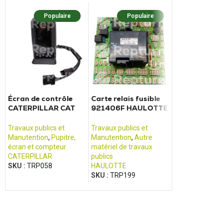
Populaire
Populaire
Popu
Écran de contrôle
Carte relais fusible
PM TRONIC L
CATERPILLAR CAT
921406F HAULOTTE
MOMENT LGA
323D 320D 322D
nacelle HA12,
SER11062A_
325D 330D
HA16xxx
Travaux publics et
Travaux publics et
Travaux publics
Manutention
,
Pupitre,
Manutention
,
Autre
Manutention
,
P
écran et compteur
matériel de travaux
écran et compt
CATERPILLAR
publics
PM POWER TR
SKU :
TRP058
HAULOTTE
SKU :
TRP069
SKU :
TRP199