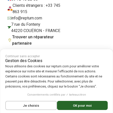
Clients étrangers : +33 745
863 915
info@repturn.com
7 rue du Fonteny
44220 COUËRON - FRANCE
Trouver un réparateur
partenaire
Continuer sans accepter
Gestion des Cookies
CGV
|
Mentions légales
|
Politique de confidentialité
|
Cookies
|
Politique
Nous utilisons des cookies sur repturn.com pour améliorer votre
de cookies
expérience sur notre site et mesurer l’efficacité de nos actions.
Certains cookies sont nécessaires au fonctionnement du site et ne
peuvent pas être désactivés. Pour sélectionner, avec plus de
Suivez-nous sur :
précisions, vos préférences, cliquez sur le bouton “Je choisis”.
Repturn
2026
Consentements certifiés par ✓ tarteaucitron
Français
English
(
Anglais
)
Deutsch
(
Allemand
)
Je choisis
OK pour moi
Español
(
Espagnol
)