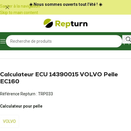
Panneau de gestion des cookies
☀️ Nous sommes ouverts tout l'été ! ☀️
Sauter à la navigation
Skip to main content
Accueil
/
Travaux publics et Manutention
/
Calculateur d'engin
Calculateur ECU 14390015 VOLVO Pelle
EC160
Référence Repturn :
TRP033
Calculateur pour pelle
VOLVO