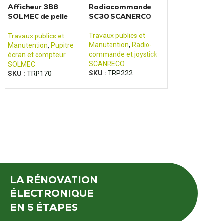
Afficheur 3B6
Radiocommande
Afficheur 20
SOLMEC de pelle
SC30 SCANERCO
de chariot élé
Solmec ESC
OME100M
Travaux publics et
Travaux publics et
Travaux publics 
Manutention
,
Radio-
Manutention
,
Pupitre,
Manutention
,
Pu
commande et joystick
écran et compteur
écran et compte
SCANRECO
SOLMEC
BT
SKU :
TRP222
SKU :
TRP170
SKU :
TRP148
LA RÉNOVATION
ÉLECTRONIQUE
EN 5 ÉTAPES