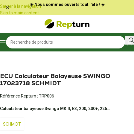
Panneau de gestion des cookies
☀️ Nous sommes ouverts tout l'été ! ☀️
Sauter à la navigation
Skip to main content
Accueil
/
Travaux publics et Manutention
/
Calculateur d'engin
ECU Calculateur Balayeuse SWINGO
17023718 SCHMIDT
Référence Repturn :
TRP006
Calculateur balayeuse Swingo MKIII, E3, 200, 200+, 225…
SCHMIDT