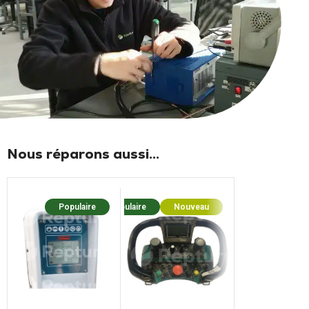
Nous réparons aussi...
Populaire
Populaire
Nouveau
Popul