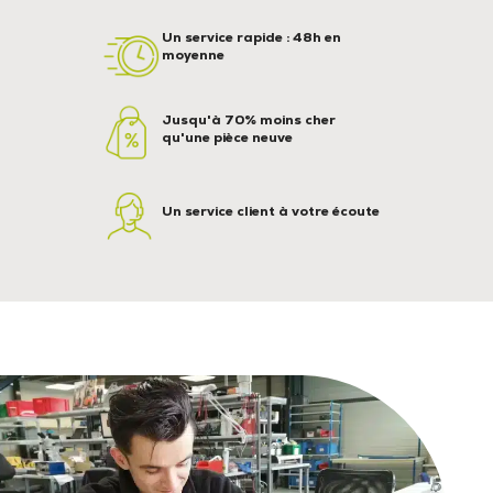
Un service rapide : 48h en
moyenne
Jusqu'à 70% moins cher
qu'une pièce neuve
Un service client à votre écoute