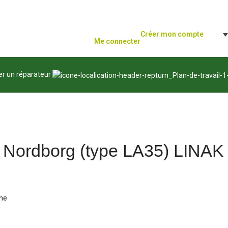
Créer mon compte
Me connecter
er un réparateur
 Nordborg (type LA35) LINAK
ine