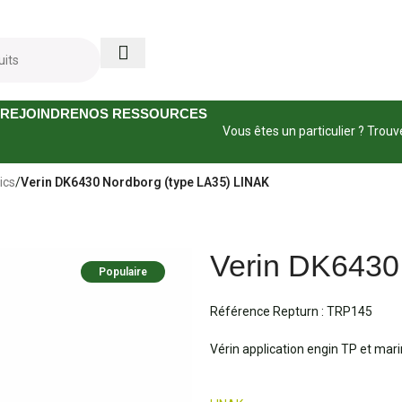
☀️ Nous sommes ouverts tout l'été ! ☀️
 REJOINDRE
NOS RESSOURCES
Vous êtes un particulier ? Trouv
ics
/
Verin DK6430 Nordborg (type LA35) LINAK
Verin DK6430
Populaire
Référence Repturn :
TRP145
Vérin application engin TP et mar