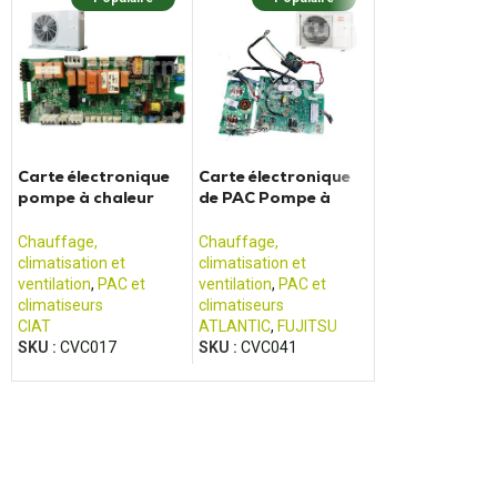
Carte électronique
Carte électronique
Carte électro
pompe à chaleur
de PAC Pompe à
de Pompe à ch
CIAT 7133084
Chaleur ATLANTIC
Daikin - PC04
K08BH
Chauffage,
Chauffage,
Chauffage,
climatisation et
climatisation et
climatisation et
ventilation
,
PAC et
ventilation
,
PAC et
ventilation
,
PAC 
climatiseurs
climatiseurs
climatiseurs
CIAT
ATLANTIC
,
FUJITSU
DAIKIN
SKU :
CVC017
SKU :
CVC041
SKU :
CVC037