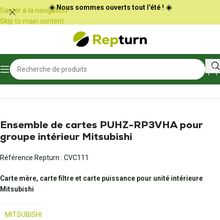
Panneau de gestion des cookies
☀️ Nous sommes ouverts tout l'été ! ☀️
Sauter à la navigation
Skip to main content
Accueil
/
Chauffage, climatisation et ventilation
/
PAC et climatiseurs
Ensemble de cartes PUHZ-RP3VHA pour
groupe intérieur Mitsubishi
Référence Repturn :
CVC111
Carte mère, carte filtre et carte puissance pour unité intérieure
Mitsubishi
MITSUBISHI