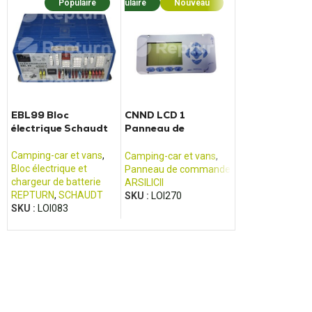
Populaire
Populaire
Nouveau
Popula
EBL99 Bloc
CNND LCD 1
41.74000.00
électrique Schaudt
Panneau de
EMB Chargeur
commande Arsilicii
convertisseur
électrique Sch
Camping-car et vans
,
Camping-car et vans
,
Camping-car et 
Bloc électrique et
Panneau de commande
Bloc électrique e
chargeur de batterie
ARSILICII
chargeur de batt
REPTURN
,
SCHAUDT
SKU :
LOI270
SCHEIBER
SKU :
LOI083
SKU :
LOI128