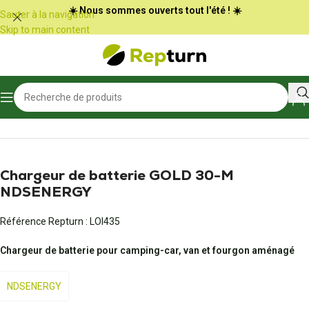
Panneau de gestion des cookies
☀️ Nous sommes ouverts tout l'été ! ☀️
Sauter à la navigation
Skip to main content
Accueil
/
Camping-car et vans
/
Bloc électrique et chargeur de batterie
Chargeur de batterie GOLD 30-M
NDSENERGY
Référence Repturn :
LOI435
Chargeur de batterie pour camping-car, van et fourgon aménagé
NDSENERGY