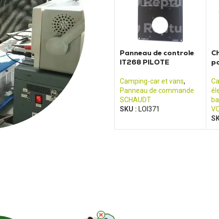
Panneau de controle
Ch
IT268 PILOTE
p
Camping-car et vans
,
Ca
Panneau de commande
él
SCHAUDT
ba
SKU :
LOI371
V
SK