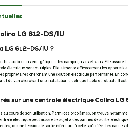
ntuelles
Calira LG 612-DS/IU
ira LG 612-DS/IU ?
re aux besoins énergétiques des camping-cars et vans. Elle assure l’alim
trale électrique sont multiples. Elle alimente efficacement les appareils é
r les propriétaires cherchant une solution électrique performante. En con
et de van cherchant une installation électrique fiable et robuste. Il es
és sur une centrale électrique Calira LG
es au cours de son utilisation. Parmi ces problèmes, on trouve notamm
 centrale électrique peut aussi être sujet à des pannes de sortie électr
tentes, ou une tension de sortie inférieure à celle spécifiée. Les causes