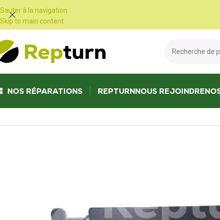
Panneau de gestion des cookies
Sauter à la navigation
Skip to main content
NOS RÉPARATIONS
REPTURN
NOUS REJOINDRE
NO
Accueil
/
Camping-car et vans
/
Bloc électrique et chargeur de batterie
/
C