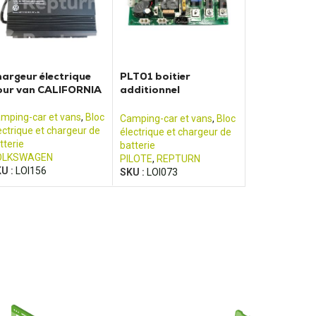
argeur électrique
PLT01 boitier
our van CALIFORNIA
additionnel
reconditionné de bloc
électrique Pilote
mping-car et vans
,
Bloc
Camping-car et vans
,
Bloc
ectrique et chargeur de
électrique et chargeur de
tterie
batterie
OLKSWAGEN
PILOTE
,
REPTURN
U :
LOI156
SKU :
LOI073