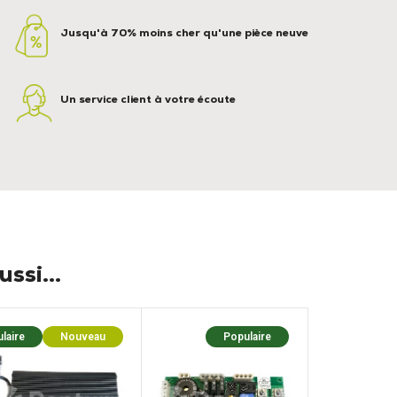
Jusqu'à 70% moins cher qu'une pièce neuve
Un service client à votre écoute
ssi...
laire
Nouveau
Populaire