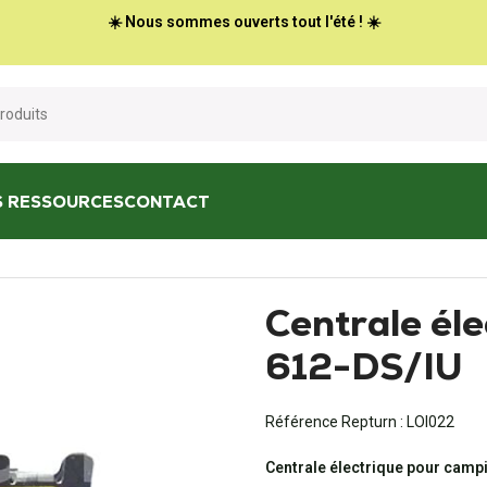
☀️ Nous sommes ouverts tout l'été ! ☀️
S RESSOURCES
CONTACT
entrale électrique Calira LG 612-DS/IU
Centrale éle
612-DS/IU
Référence Repturn :
LOI022
Centrale électrique pour campi