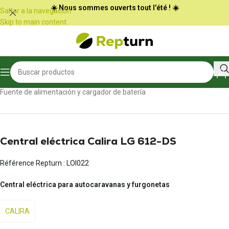
Panel de gestión de cookies
☀️ Nous sommes ouverts tout l'été ! ☀️
Saltar a la navegación
Skip to main content
Inicio
/
Autocaravanas y furgonetas
/
Fuente de alimentación y cargador de batería
Central eléctrica Calira LG 612-DS
Référence Repturn :
LOI022
Central eléctrica para autocaravanas y furgonetas
CALIRA