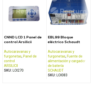
CNND LCD 1 Panel de
EBL99 Bloque
PLT01 caja
control Arsilicii
eléctrico Schaudt
reacondic
para unida
Pilote
Autocaravanas y
Autocaravanas y
Autocarava
furgonetas
,
Panel de
furgonetas
,
Fuente de
furgonetas
,
control
alimentación y cargador
alimentació
ARSILICII
de batería
de batería
SKU:
LOI270
SCHAUDT
PILOTO
SKU:
LOI083
SKU:
LOI07