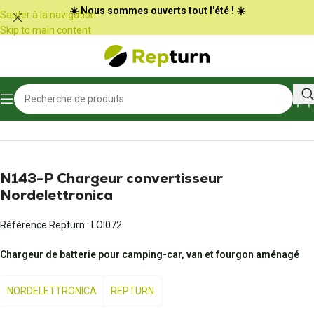
Panneau de gestion des cookies
☀️ Nous sommes ouverts tout l'été ! ☀️
Sauter à la navigation
Skip to main content
Accueil
/
Camping-car et vans
/
Bloc électrique et chargeur de batterie
N143-P Chargeur convertisseur
Nordelettronica
Référence Repturn :
LOI072
Chargeur de batterie pour camping-car, van et fourgon aménagé
NORDELETTRONICA
REPTURN