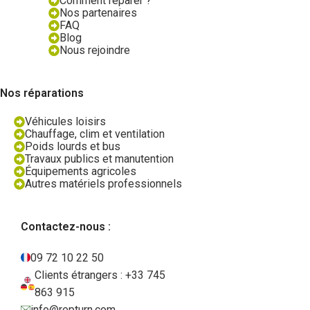
Comment réparer ?
Nos partenaires
FAQ
Blog
Nous rejoindre
Nos réparations
Véhicules loisirs
Chauffage, clim et ventilation
Poids lourds et bus
Travaux publics et manutention
Équipements agricoles
Autres matériels professionnels
Contactez-nous :
09 72 10 22 50
Clients étrangers : +33 745
863 915
info@repturn.com