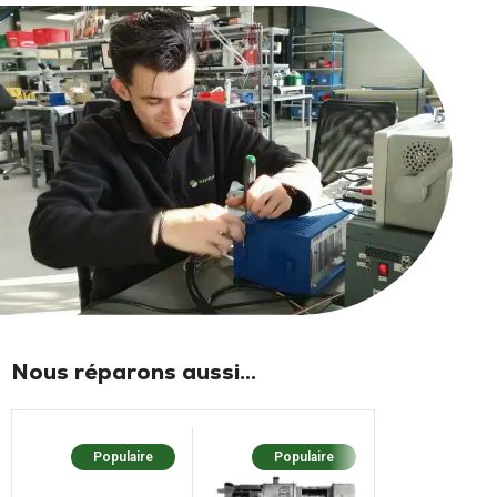
Nous réparons aussi...
Populaire
Populaire
Populaire
Nouv