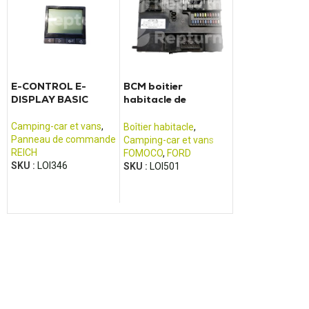
E-CONTROL E-
BCM boitier
Convertisseur
DISPLAY BASIC
habitacle de
SINEPOWER
camping-car Ford
MSI1812T
Transit (2013 -
Camping-car et vans
,
Boîtier habitacle
,
Camping-car et 
2017)
Panneau de commande
Camping-car et vans
Bloc électrique e
REICH
FOMOCO
,
FORD
chargeur de batt
SKU :
LOI346
SKU :
LOI501
DOMETIC /
ELECTROLUX
,
W
SKU :
LOI261