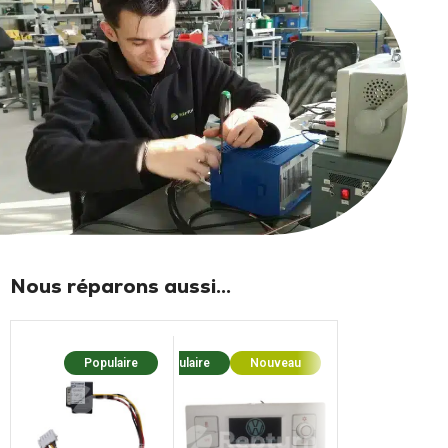
Nous réparons aussi...
Populaire
Populaire
Nouveau
Populaire
Nouv