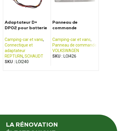
Adaptateur D+
Panneau de
CNND LCD 1
DP02 pour batterie
commande
Panneau de
SCHAUDT
CALIFORNIA T5/T6
commande Arsi
Camping-car et vans
,
Camping-car et vans
,
Camping-car et 
Connectique et
Panneau de commande
Panneau de co
adaptateur
VOLKSWAGEN
ARSILICII
REPTURN
,
SCHAUDT
SKU :
LOI426
SKU :
LOI270
SKU :
LOI240
LA RÉNOVATION