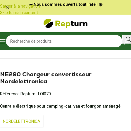
Panneau de gestion des cookies
☀️ Nous sommes ouverts tout l'été ! ☀️
Sauter à la navigation
Skip to main content
Accueil
/
Camping-car et vans
/
Bloc électrique et chargeur de batterie
NE290 Chargeur convertisseur
Nordelettronica
Référence Repturn :
LOI070
Cenrale électrique pour camping-car, van et fourgon aménagé
NORDELETTRONICA