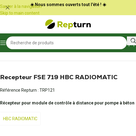
Panneau de gestion des cookies
☀️ Nous sommes ouverts tout l'été ! ☀️
Sauter à la navigation
Skip to main content
Accueil
/
Travaux publics et Manutention
/
Radio-commande et joystick
Recepteur FSE 719 HBC RADIOMATIC
Référence Repturn :
TRP121
Récepteur pour module de contrôle à distance pour pompe à béton
HBC RADIOMATIC