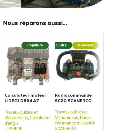
Nous réparons aussi...
Populaire
Populaire
Nouveau
Populaire
Calculateur moteur
Radiocommande
Carte relais
LIDEC1 D834 A7
SC30 SCANERCO
29010165
LIEBHERR Pelle A920
HAULOTTE n
- A914
HA20RTJ
Travaux publics et
Travaux publics et
Travaux publi
Manutention
,
Radio-
Manutention
,
Calculateur
Manutention
,
commande et joystick
d'engin
matériel de t
SCANRECO
LIEBHERR
publics