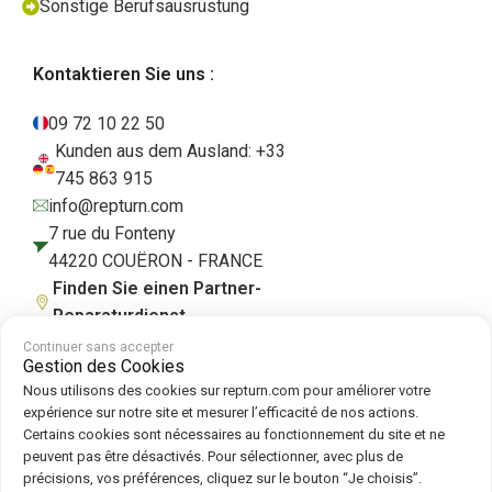
Sonstige Berufsausrüstung
Kontaktieren Sie uns :
09 72 10 22 50
Kunden aus dem Ausland: +33
745 863 915
info@repturn.com
7 rue du Fonteny
44220 COUËRON - FRANCE
Finden Sie einen Partner-
Reparaturdienst
Continuer sans accepter
Gestion des Cookies
Nous utilisons des cookies sur repturn.com pour améliorer votre
AGB
|
Impressum
|
Datenschutzerklärung
|
Cookies
|
Cookie-Richtlinie
expérience sur notre site et mesurer l’efficacité de nos actions.
Certains cookies sont nécessaires au fonctionnement du site et ne
peuvent pas être désactivés. Pour sélectionner, avec plus de
Folgen Sie uns auf :
précisions, vos préférences, cliquez sur le bouton “Je choisis”.