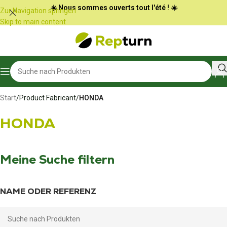
Cookie-Einstellungen
☀️ Nous sommes ouverts tout l'été ! ☀️
Zur Navigation springen
Skip to main content
Start
/
Product Fabricant
/
HONDA
HONDA
Meine Suche filtern
NAME ODER REFERENZ