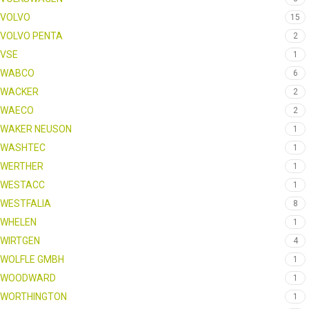
VOLVO
15
VOLVO PENTA
2
VSE
1
WABCO
6
WACKER
2
WAECO
2
WAKER NEUSON
1
WASHTEC
1
WERTHER
1
WESTACC
1
WESTFALIA
8
WHELEN
1
WIRTGEN
4
WOLFLE GMBH
1
WOODWARD
1
WORTHINGTON
1