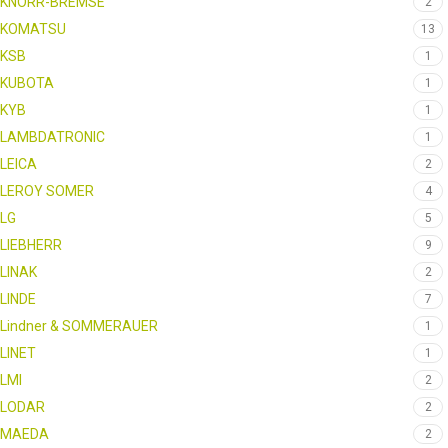
KNORR-BREMSE
2
KOMATSU
13
KSB
1
KUBOTA
1
KYB
1
LAMBDATRONIC
1
LEICA
2
LEROY SOMER
4
LG
5
LIEBHERR
9
LINAK
2
LINDE
7
Lindner & SOMMERAUER
1
LINET
1
LMI
2
LODAR
2
MAEDA
2