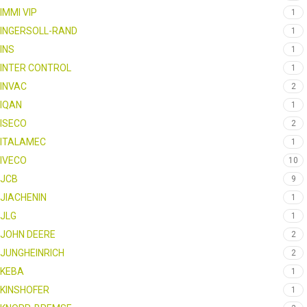
IMMI VIP
1
INGERSOLL-RAND
1
INS
1
INTER CONTROL
1
INVAC
2
IQAN
1
ISECO
2
ITALAMEC
1
IVECO
10
JCB
9
JIACHENIN
1
JLG
1
JOHN DEERE
2
JUNGHEINRICH
2
KEBA
1
KINSHOFER
1