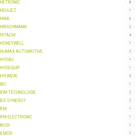
HETRONIC
8
HEULIEZ
1
HIAB
6
HIRSCHMANN
2
HITACHI
4
HONEYWELL
1
HUMAX AUTOMOTIVE
2
HYDAC
1
HYDEQUIP
1
HYUNDAI
3
IBC
1
IDM TECHNOLOGIE
2
IES SYNERGY
2
IFM
1
IFM ELECTRONIC
1
IKUSI
1
ILMOR
1