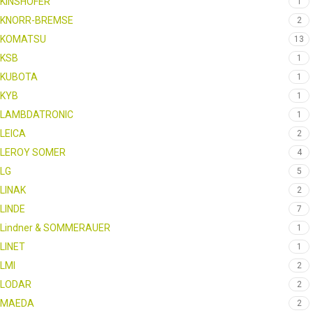
KINSHOFER
1
KNORR-BREMSE
2
KOMATSU
13
KSB
1
KUBOTA
1
KYB
1
LAMBDATRONIC
1
LEICA
2
LEROY SOMER
4
LG
5
LINAK
2
LINDE
7
Lindner & SOMMERAUER
1
LINET
1
LMI
2
LODAR
2
MAEDA
2