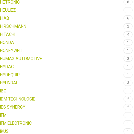
HETRONIC
8
HEULIEZ
1
HIAB
6
HIRSCHMANN
2
HITACHI
4
HONDA
1
HONEYWELL
1
HUMAX AUTOMOTIVE
2
HYDAC
1
HYDEQUIP
1
HYUNDAI
3
IBC
1
IDM TECHNOLOGIE
2
IES SYNERGY
2
IFM
1
IFM ELECTRONIC
1
IKUSI
1