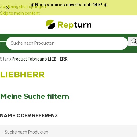
Cookie-Einstellungen
☀️ Nous sommes ouverts tout l'été ! ☀️
Zur Navigation springen
Skip to main content
Start
/
Product Fabricant
/
LIEBHERR
LIEBHERR
Meine Suche filtern
NAME ODER REFERENZ