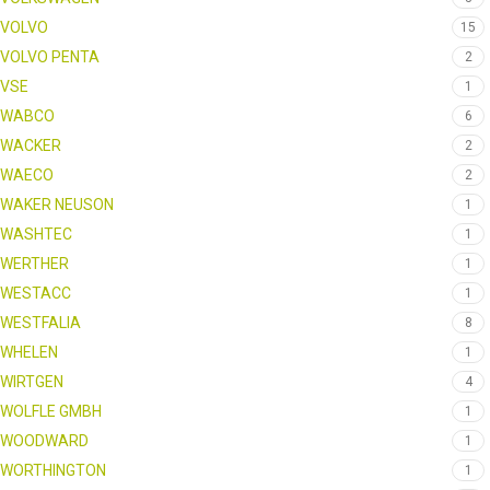
VOLVO
15
VOLVO PENTA
2
VSE
1
WABCO
6
WACKER
2
WAECO
2
WAKER NEUSON
1
WASHTEC
1
WERTHER
1
WESTACC
1
WESTFALIA
8
WHELEN
1
WIRTGEN
4
WOLFLE GMBH
1
WOODWARD
1
WORTHINGTON
1