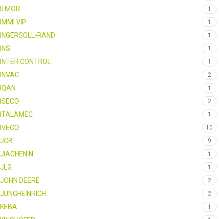
ILMOR
1
IMMI VIP
1
INGERSOLL-RAND
1
INS
1
INTER CONTROL
1
INVAC
2
IQAN
1
ISECO
2
ITALAMEC
1
IVECO
10
JCB
9
JIACHENIN
1
JLG
1
JOHN DEERE
2
JUNGHEINRICH
2
KEBA
1