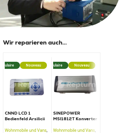
Wir reparieren auch...
opulaire
Nouveau
Populaire
Nouveau
Popula
CNND LCD 1
SINEPOWER
Bedienfeld T
Bedienfeld Arsilicii
MSI1812T Konverter
Combi 4 / 6 / E
Wohnmobile und Vans
,
Wohnmobile und Vans
,
Wohnmobile und