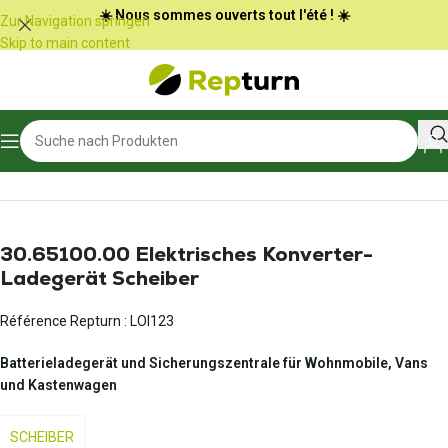
Cookie-Einstellungen
☀️ Nous sommes ouverts tout l'été ! ☀️
Zur Navigation springen
Skip to main content
Start
/
Wohnmobile und Vans
/
Netzteil und Batterieladegerät
30.65100.00 Elektrisches Konverter-
Ladegerät Scheiber
Référence Repturn :
LOI123
Batterieladegerät und Sicherungszentrale für Wohnmobile, Vans
und Kastenwagen
SCHEIBER