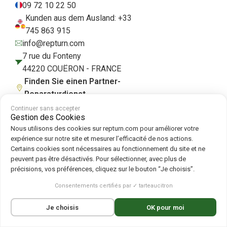
09 72 10 22 50
Kunden aus dem Ausland: +33
745 863 915
info@repturn.com
7 rue du Fonteny
44220 COUËRON - FRANCE
Finden Sie einen Partner-
Reparaturdienst
Continuer sans accepter
Gestion des Cookies
Nous utilisons des cookies sur repturn.com pour améliorer votre
AGB
|
Impressum
|
Datenschutzerklärung
|
Cookies
|
Cookie-Richtlinie
expérience sur notre site et mesurer l’efficacité de nos actions.
Certains cookies sont nécessaires au fonctionnement du site et ne
peuvent pas être désactivés. Pour sélectionner, avec plus de
Folgen Sie uns auf :
précisions, vos préférences, cliquez sur le bouton “Je choisis”.
Repturn
2026
Consentements certifiés par ✓ tarteaucitron
Français
(
Französisch
)
English
(
Englisch
)
Je choisis
OK pour moi
Deutsch
Español
(
Spanisch
)