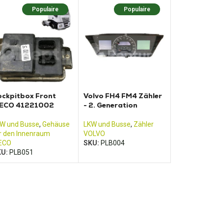
Populaire
Populaire
ckpitbox Front
Volvo FH4 FM4 Zähler
VECO 41221002
- 2. Generation
W und Busse
,
Gehäuse
LKW und Busse
,
Zähler
r den Innenraum
VOLVO
ECO
SKU:
PLB004
KU:
PLB051