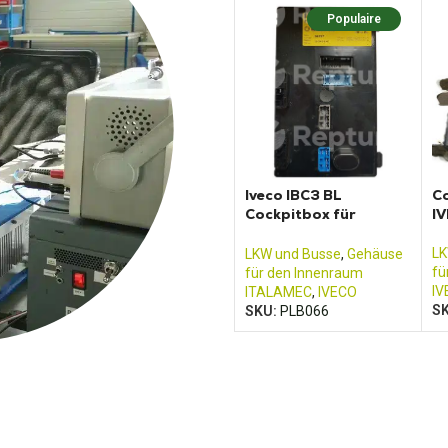
Populaire
Iveco IBC3 BL
Co
Cockpitbox für
I
Trakker LKW
LK
LKW und Busse
,
Gehäuse
fü
für den Innenraum
IV
ITALAMEC
,
IVECO
S
SKU:
PLB066