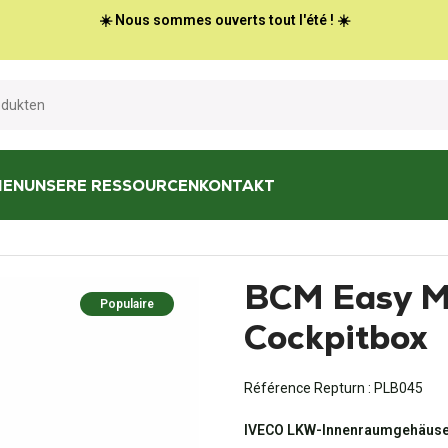
☀️ Nous sommes ouverts tout l'été ! ☀️
HEN
UNSERE RESSOURCEN
KONTAKT
CO Cockpitbox
BCM Easy M
Populaire
Cockpitbox
Référence Repturn :
PLB045
IVECO LKW-Innenraumgehäus