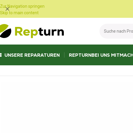
Cookie-Einstellungen
Zur Navigation springen
Skip to main content
UNSERE REPARATUREN
REPTURN
BEI UNS MITMAC
Start
/
LKW und Busse
/
Gehäuse für den Innenraum
/
BCM Easy Mux IVE