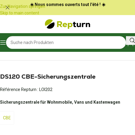
Cookie-Einstellungen
☀️ Nous sommes ouverts tout l'été ! ☀️
Zur Navigation springen
Skip to main content
Start
/
Wohnmobile und Vans
/
Sicherungszentrale
DS120 CBE-Sicherungszentrale
Référence Repturn :
LOI202
Sicherungszentrale für Wohnmobile, Vans und Kastenwagen
CBE