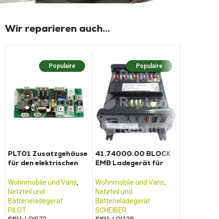
Wir reparieren auch...
Populaire
Populaire
Populaire
PLT01 Zusatzgehäuse
41.74000.00 BLOCK
Hauptplat
für den elektrischen
EMB Ladegerät für
Bedienfel
Block Pilot
elektrischen Konverter
052004F 
Scheiber
052003L
Wohnmobile und Vans
,
Wohnmobile und Vans
,
Wohnmobile
Netzteil und
Netzteil und
Kühlschran
Batterieladegerät
Batterieladegerät
Kühlschran
PILOT
SCHEIBER
DOMETIC /