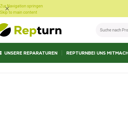
Cookie-Einstellungen
Zur Navigation springen
Skip to main content
UNSERE REPARATUREN
REPTURN
BEI UNS MITMAC
Start
/
Wohnmobile und Vans
/
Netzteil und Batterieladegerät
/
EBL105-3 