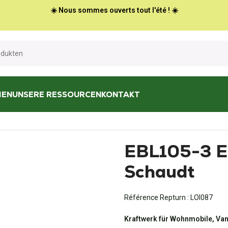
☀️ Nous sommes ouverts tout l'été ! ☀️
HEN
UNSERE RESSOURCEN
KONTAKT
Elektrischer Block Schaudt
EBL105-3 El
Schaudt
Référence Repturn :
LOI087
Kraftwerk für Wohnmobile, Va