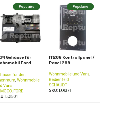
Populaire
Populaire
CM Gehäuse für
IT268 Kontrollpanel /
ohnmobil Ford
Panel 268
ansit (2013 - 2017)
Wohnmobile und Vans
,
häuse für den
Bedienfeld
nenraum
,
Wohnmobile
SCHAUDT
d Vans
SKU:
LOI371
OMOCO
,
FORD
KU:
LOI501