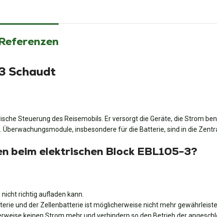
 Referenzen
3 Schaudt
ische Steuerung des Reisemobils. Er versorgt die Geräte, die Strom benö
n. Überwachungsmodule, insbesondere für die Batterie, sind in die Zentr
en beim elektrischen Block EBL105-3?
icht richtig aufladen kann.
erie und der Zellenbatterie ist möglicherweise nicht mehr gewährleiste
rweise keinen Strom mehr und verhindern so den Betrieb der angesch