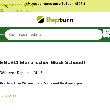
Cookie-Einstellungen
☀️ Nous sommes ouverts tout l'été ! ☀️
Zur Navigation springen
Skip to main content
Start
/
Wohnmobile und Vans
/
Netzteil und Batterieladegerät
EBL211 Elektrischer Block Schaudt
Référence Repturn :
LOI115
Kraftwerk für Wohnmobile, Vans und Kastenwagen
SCHAUDT