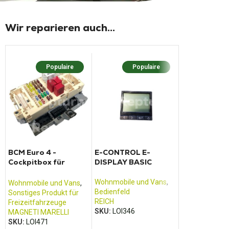
Wir reparieren auch...
Populaire
Populaire
Populaire
No
BCM Euro 4 -
E-CONTROL E-
SINEPOWER
Cockpitbox für
DISPLAY BASIC
MSI1812T Ko
Citroen Jumper, Fiat
Ducato und Renault
Wohnmobile und Vans
,
Wohnmobile u
Wohnmobile und Vans
,
Boxer
Bedienfeld
Netzteil und
Sonstiges Produkt für
REICH
Batterieladege
Freizeitfahrzeuge
SKU:
LOI346
DOMETIC /
MAGNETI MARELLI
ELECTROLUX
,
SKU:
LOI471