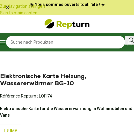
Cookie-Einstellungen
☀️ Nous sommes ouverts tout l'été ! ☀️
Zur Navigation springen
Skip to main content
Start
/
Wohnmobile und Vans
Elektronische Karte Heizung,
Wassererwärmer BG-10
Référence Repturn :
LOI174
Elektronische Karte für die Wassererwärmung in Wohnmobilen und
Vans
TRUMA