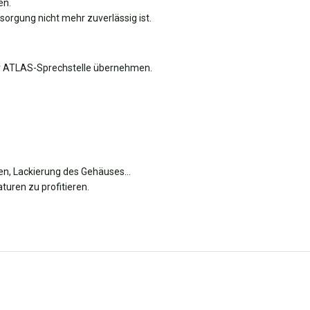
en.
orgung nicht mehr zuverlässig ist.
er ATLAS-Sprechstelle übernehmen.
sten, Lackierung des Gehäuses…
uren zu profitieren.