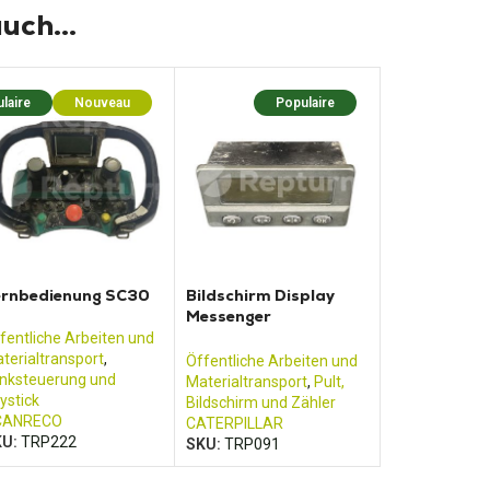
uch...
laire
Nouveau
Populaire
ernbedienung SC30
Bildschirm Display
Messenger
CATERPILLAR
fentliche Arbeiten und
2580B019HLL
terialtransport
,
Öffentliche Arbeiten und
nksteuerung und
Materialtransport
,
Pult,
ystick
Bildschirm und Zähler
CANRECO
CATERPILLAR
KU:
TRP222
SKU:
TRP091