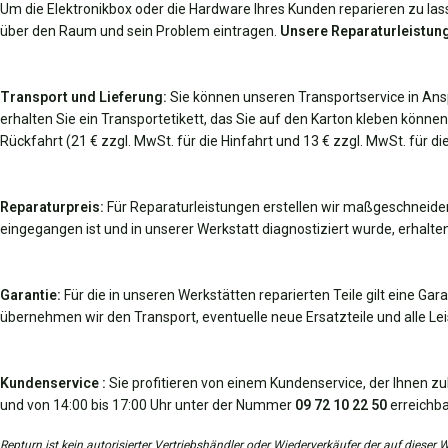
Um die Elektronikbox oder die Hardware Ihres Kunden reparieren zu lass
über den Raum und sein Problem eintragen.
Unsere Reparaturleistung
Transport und Lieferung:
Sie können unseren Transportservice in An
erhalten Sie ein Transportetikett, das Sie auf den Karton kleben können
Rückfahrt (21 € zzgl. MwSt. für die Hinfahrt und 13 € zzgl. MwSt. für 
Reparaturpreis:
Für Reparaturleistungen erstellen wir maßgeschneider
eingegangen ist und in unserer Werkstatt diagnostiziert wurde, erhalten
Garantie:
Für die in unseren Werkstätten reparierten Teile gilt eine Gar
übernehmen wir den Transport, eventuelle neue Ersatzteile und alle Leis
Kundenservice :
Sie profitieren von einem Kundenservice, der Ihnen zu
und von 14:00 bis 17:00 Uhr unter der Nummer
09 72 10 22 50
erreichba
Repturn ist kein autorisierter Vertriebshändler oder Wiederverkäufer der auf diese