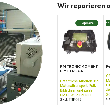
Wir reparieren a
Populaire
Popu
PM TRONIC MOMENT
F
LIMITER LGA -
SER11062A_01
Öf
Ma
Öffentliche Arbeiten und
Fu
Materialtransport
,
Pult,
Jo
Bildschirm und Zähler
S
PM POWER TRONIC
S
SKU:
TRP069