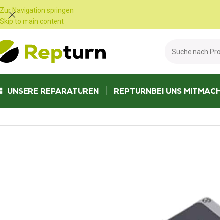
Cookie-Einstellungen
Zur Navigation springen
Skip to main content
UNSERE REPARATUREN
REPTURN
BEI UNS MITMAC
Start
/
Öffentliche Arbeiten und Materialtransport
/
Pult, Bildschirm und 