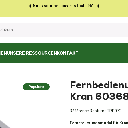
☀️ Nous sommes ouverts tout l'été ! ☀️
HEN
UNSERE RESSOURCEN
KONTAKT
Zähler
/
Fernbedienung für ATLAS-Kran 6036850
Fernbedien
Populaire
Kran 6036
Référence Repturn :
TRP072
Fernsteuerungsmodul für Kran