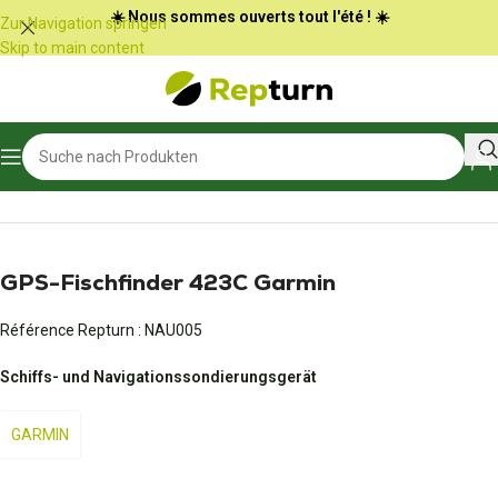
Cookie-Einstellungen
☀️ Nous sommes ouverts tout l'été ! ☀️
Zur Navigation springen
Skip to main content
Start
/
Boot und nautische Ausrüstung
/
Marinefunk und Echolot
GPS-Fischfinder 423C Garmin
Référence Repturn :
NAU005
Schiffs- und Navigationssondierungsgerät
GARMIN