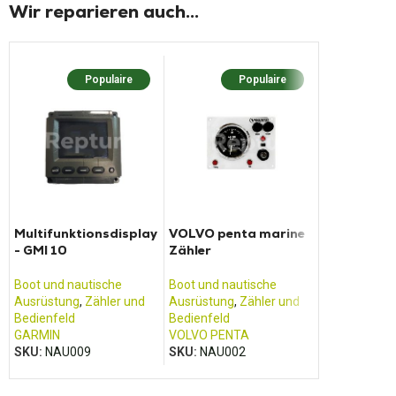
Wir reparieren auch...
Populaire
Populaire
Multifunktionsdisplay
VOLVO penta marine
Auto Radi
- GMI 10
Zähler
MS-UD755 
Boot und nautische
Boot und nautische
Boot und nau
Ausrüstung
,
Zähler und
Ausrüstung
,
Zähler und
Ausrüstung
,
Bedienfeld
Bedienfeld
und Echolot
GARMIN
VOLVO PENTA
FUSION
SKU:
NAU009
SKU:
NAU002
SKU:
NAU00