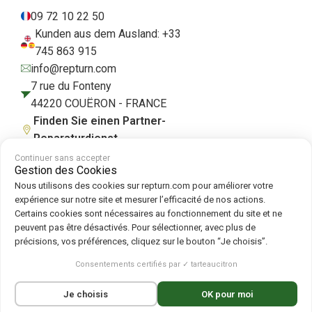
09 72 10 22 50
Kunden aus dem Ausland: +33
745 863 915
info@repturn.com
7 rue du Fonteny
44220 COUËRON - FRANCE
Finden Sie einen Partner-
Reparaturdienst
Continuer sans accepter
Gestion des Cookies
Nous utilisons des cookies sur repturn.com pour améliorer votre
AGB
|
Impressum
|
Datenschutzerklärung
|
Cookies
|
Cookie-Richtlinie
expérience sur notre site et mesurer l’efficacité de nos actions.
Certains cookies sont nécessaires au fonctionnement du site et ne
peuvent pas être désactivés. Pour sélectionner, avec plus de
Folgen Sie uns auf :
précisions, vos préférences, cliquez sur le bouton “Je choisis”.
Repturn
2026
Consentements certifiés par ✓ tarteaucitron
Français
(
Französisch
)
English
(
Englisch
)
Je choisis
OK pour moi
Deutsch
Español
(
Spanisch
)