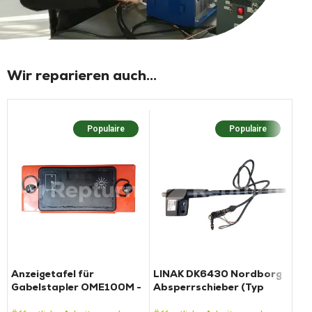
Wir reparieren auch...
Populaire
Populaire
Anzeigetafel für
LINAK DK6430 Nordborg
Mo
Gabelstapler OME100M -
Absperrschieber (Typ
Kon
20T45
LA35)
CA