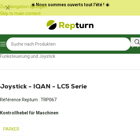
Cookie-Einstellungen
☀️ Nous sommes ouverts tout l'été ! ☀️
Zur Navigation springen
Skip to main content
Start
/
Öffentliche Arbeiten und Materialtransport
/
Funksteuerung und Joystick
Joystick - IQAN - LC5 Serie
Référence Repturn :
TRP067
Kontrollhebel für Maschinen
PARKER