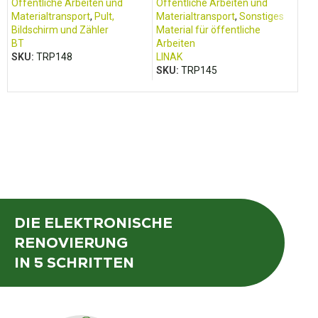
32
Öffentliche Arbeiten und
Öffentliche Arbeiten und
Öff
Materialtransport
,
Pult,
Materialtransport
,
Sonstiges
Mat
Bildschirm und Zähler
Material für öffentliche
Bil
BT
Arbeiten
CA
SKU:
TRP148
LINAK
SK
SKU:
TRP145
DIE ELEKTRONISCHE
RENOVIERUNG
IN 5 SCHRITTEN