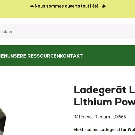
☀️ Nous sommes ouverts tout l'été ! ☀️
HEN
UNSERE RESSOURCEN
KONTAKT
 LPSII 2500 - Lithium Power Supply Clayton
Ladegerät L
Lithium Pow
Référence Repturn :
LOI565
Elektrisches Ladegerät für W