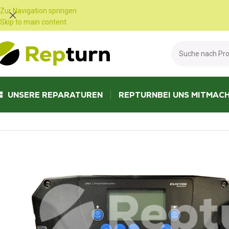
Cookie-Einstellungen
Zur Navigation springen
Skip to main content
UNSERE REPARATUREN
REPTURN
BEI UNS MITMAC
Start
/
Wohnmobile und Vans
/
Netzteil und Batterieladegerät
/
Ladegerät