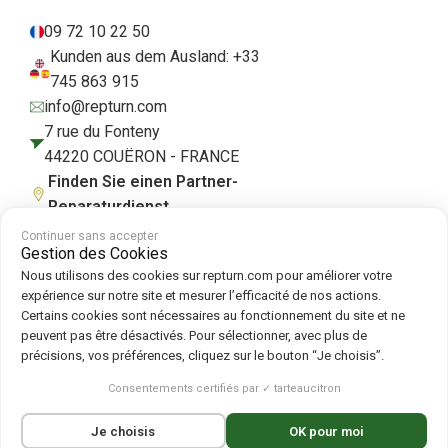
09 72 10 22 50
Kunden aus dem Ausland: +33
745 863 915
info@repturn.com
7 rue du Fonteny
44220 COUËRON - FRANCE
Finden Sie einen Partner-
Reparaturdienst
Continuer sans accepter
Gestion des Cookies
Nous utilisons des cookies sur repturn.com pour améliorer votre
AGB
|
Impressum
|
Datenschutzerklärung
|
Cookies
|
Cookie-Richtlinie
expérience sur notre site et mesurer l’efficacité de nos actions.
Certains cookies sont nécessaires au fonctionnement du site et ne
peuvent pas être désactivés. Pour sélectionner, avec plus de
Folgen Sie uns auf :
précisions, vos préférences, cliquez sur le bouton “Je choisis”.
Repturn
2026
Consentements certifiés par ✓ tarteaucitron
Français
(
Französisch
)
English
(
Englisch
)
Je choisis
OK pour moi
Deutsch
Español
(
Spanisch
)