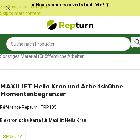
Cookie-Einstellungen
☀️ Nous sommes ouverts tout l'été ! ☀️
Zur Navigation springen
Skip to main content
Start
/
Öffentliche Arbeiten und Materialtransport
/
Sonstiges Material für öffentliche Arbeiten
MAXILIFT Heila Kran und Arbeitsbühne
Momentenbegrenzer
Référence Repturn :
TRP105
Elektronische Karte für Maxilift Heila Kran
SENERGY