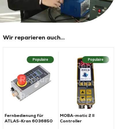
Wir reparieren auch...
Populaire
Populaire
Fernbedienung für
MOBA-matic 2 II
LINAK
ATLAS-Kran 6036850
Controller
Nordb
Absper