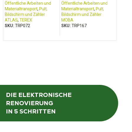
LA35)
Öffentliche Arbeiten und
Öffentliche Arbeiten und
Öffentl
Materialtransport
,
Pult,
Materialtransport
,
Pult,
Materia
Bildschirm und Zähler
Bildschirm und Zähler
Materia
ATLAS
,
TEREX
MOBA
Arbeit
SKU:
TRP072
SKU:
TRP167
LINAK
SKU:
T
DIE ELEKTRONISCHE
RENOVIERUNG
IN 5 SCHRITTEN