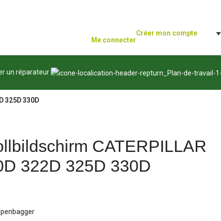
Créer mon compte
Me connecter
er un réparateur
D 325D 330D
rollbildschirm CATERPILLAR
0D 322D 325D 330D
aupenbagger