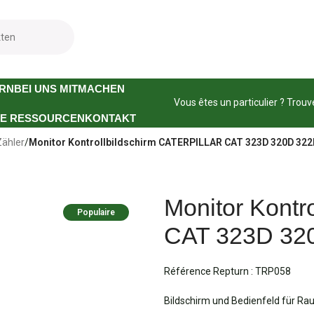
☀️ Nous sommes ouverts tout l'été ! ☀️
RN
BEI UNS MITMACHEN
Vous êtes un particulier ? Trouv
E RESSOURCEN
KONTAKT
Zähler
/
Monitor Kontrollbildschirm CATERPILLAR CAT 323D 320D 322
Monitor Kont
Populaire
CAT 323D 32
Référence Repturn :
TRP058
Bildschirm und Bedienfeld für R