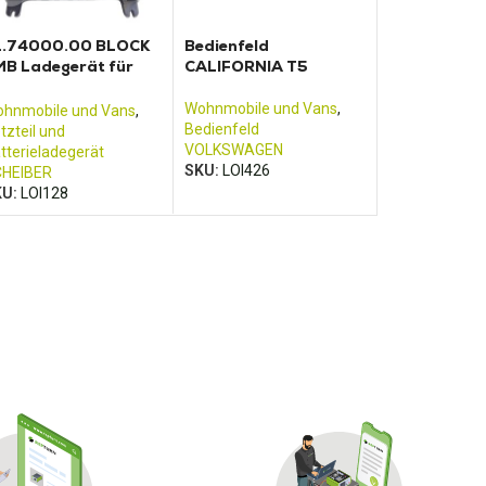
1.74000.00 BLOCK
Bedienfeld
B Ladegerät für
CALIFORNIA T5
ektrischen Konverter
heiber
Wohnmobile und Vans
,
hnmobile und Vans
,
Bedienfeld
tzteil und
VOLKSWAGEN
tterieladegerät
SKU:
LOI426
HEIBER
KU:
LOI128