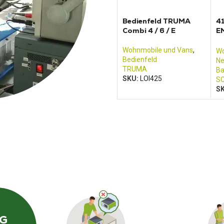
Bedienfeld TRUMA
4
Combi 4 / 6 / E
EM
el
Sc
Wohnmobile und Vans
,
Wo
Bedienfeld
Ne
TRUMA
Ba
SKU:
LOI425
SC
S
NG