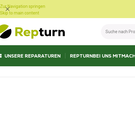
Cookie-Einstellungen
Zur Navigation springen
Skip to main content
UNSERE REPARATUREN
REPTURN
BEI UNS MITMAC
Start
/
Wohnmobile und Vans
/
Bedienfeld
/
PC210 CBE Bedienfeld