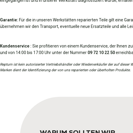
eingegangen ist und in unserer Werkstatt diagnostiziert wurde, erhalten
Garantie:
Für die in unseren Werkstätten reparierten Teile gilt eine Gar
übernehmen wir den Transport, eventuelle neue Ersatzteile und alle Leis
Kundenservice :
Sie profitieren von einem Kundenservice, der Ihnen zu
und von 14:00 bis 17:00 Uhr unter der Nummer
09 72 10 22 50
erreichba
Repturn ist kein autorisierter Vertriebshändler oder Wiederverkäufer der auf diese
Marken dient der Identifizierung der von uns reparierten oder überholten Produkte.
WARUM SOLLTEN WIR