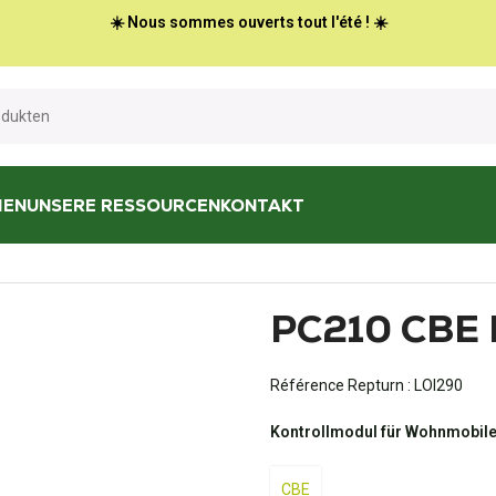
☀️ Nous sommes ouverts tout l'été ! ☀️
HEN
UNSERE RESSOURCEN
KONTAKT
PC210 CBE 
Référence Repturn :
LOI290
Kontrollmodul für Wohnmobile
CBE