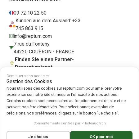
09 72 10 22 50
Kunden aus dem Ausland: +33
745 863 915
info@repturn.com
7 rue du Fonteny
44220 COUËRON - FRANCE
Finden Sie einen Partner-
Reparaturdienst
Continuer sans accepter
Gestion des Cookies
Nous utilisons des cookies sur repturn.com pour améliorer votre
AGB
|
Impressum
|
Datenschutzerklärung
|
Cookies
|
Cookie-Richtlinie
expérience sur notre site et mesurer l’efficacité de nos actions.
Certains cookies sont nécessaires au fonctionnement du site et ne
peuvent pas être désactivés. Pour sélectionner, avec plus de
Folgen Sie uns auf :
précisions, vos préférences, cliquez sur le bouton “Je choisis”.
Repturn
2026
Consentements certifiés par ✓ tarteaucitron
Français
(
Französisch
)
English
(
Englisch
)
Je choisis
OK pour moi