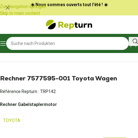
Cookie-Einstellungen
☀️ Nous sommes ouverts tout l'été ! ☀️
Zur Navigation springen
Skip to main content
Start
/
Öffentliche Arbeiten und Materialtransport
/
Maschinenrechner
Rechner 7577595-001 Toyota Wagen
Référence Repturn :
TRP142
Rechner Gabelstaplermotor
TOYOTA