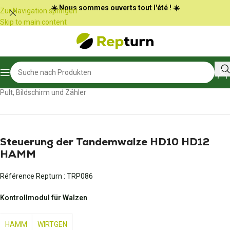
Cookie-Einstellungen
☀️ Nous sommes ouverts tout l'été ! ☀️
Zur Navigation springen
Skip to main content
Start
/
Öffentliche Arbeiten und Materialtransport
/
Pult, Bildschirm und Zähler
Steuerung der Tandemwalze HD10 HD12
HAMM
Référence Repturn :
TRP086
Kontrollmodul für Walzen
HAMM
WIRTGEN