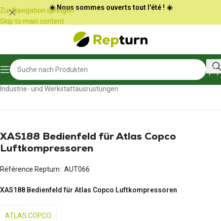
Cookie-Einstellungen
☀️ Nous sommes ouverts tout l'été ! ☀️
Zur Navigation springen
Skip to main content
Start
/
Professionelle Ausstattung
/
Industrie- und Werkstattausrüstungen
XAS188 Bedienfeld für Atlas Copco
Luftkompressoren
Référence Repturn :
AUT066
XAS188 Bedienfeld für Atlas Copco Luftkompressoren
ATLAS COPCO