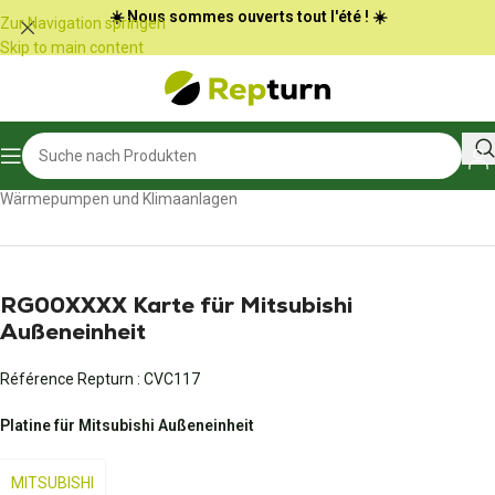
Cookie-Einstellungen
☀️ Nous sommes ouverts tout l'été ! ☀️
Zur Navigation springen
Skip to main content
Start
/
Heizung, Klimaanlagen und Belüftung
/
Wärmepumpen und Klimaanlagen
RG00XXXX Karte für Mitsubishi
Außeneinheit
Référence Repturn :
CVC117
Platine für Mitsubishi Außeneinheit
MITSUBISHI