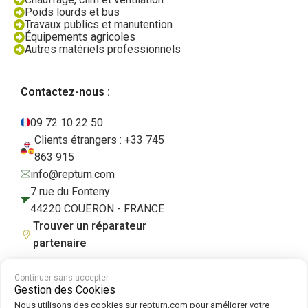
Poids lourds et bus
Travaux publics et manutention
Équipements agricoles
Autres matériels professionnels
Contactez-nous :
09 72 10 22 50
Clients étrangers : +33 745
863 915
info@repturn.com
7 rue du Fonteny
44220 COUËRON - FRANCE
Trouver un réparateur
partenaire
Continuer sans accepter
Gestion des Cookies
CGV
|
Mentions légales
|
Politique de confidentialité
|
Cookies
|
Politique
Nous utilisons des cookies sur repturn.com pour améliorer votre