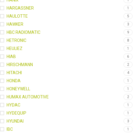
HANIX
1
HARGASSNER
1
HAULOTTE
5
HAWKER
3
HBC RADIOMATIC
9
HETRONIC
8
HEULIEZ
1
HIAB
6
HIRSCHMANN
2
HITACHI
4
HONDA
1
HONEYWELL
1
HUMAX AUTOMOTIVE
2
HYDAC
1
HYDEQUIP
1
HYUNDAI
3
IBC
1