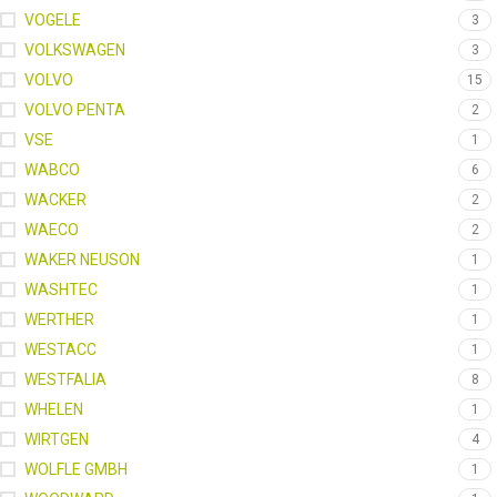
VOGELE
3
VOLKSWAGEN
3
VOLVO
15
VOLVO PENTA
2
VSE
1
WABCO
6
WACKER
2
WAECO
2
WAKER NEUSON
1
WASHTEC
1
WERTHER
1
WESTACC
1
WESTFALIA
8
WHELEN
1
WIRTGEN
4
WOLFLE GMBH
1