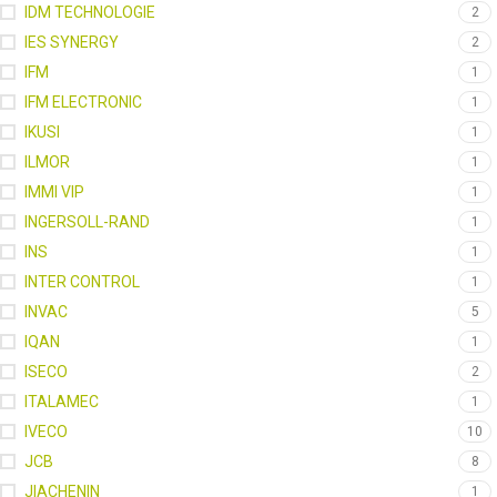
IDM TECHNOLOGIE
2
IES SYNERGY
2
IFM
1
IFM ELECTRONIC
1
IKUSI
1
ILMOR
1
IMMI VIP
1
INGERSOLL-RAND
1
INS
1
INTER CONTROL
1
INVAC
5
IQAN
1
ISECO
2
ITALAMEC
1
IVECO
10
JCB
8
JIACHENIN
1