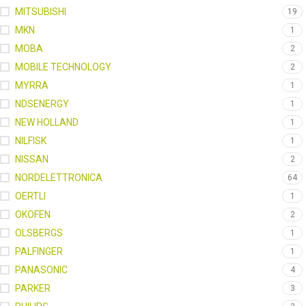
MITSUBISHI
19
MKN
1
MOBA
2
MOBILE TECHNOLOGY
2
MYRRA
1
NDSENERGY
1
NEW HOLLAND
1
NILFISK
1
NISSAN
2
NORDELETTRONICA
64
OERTLI
1
OKOFEN
2
OLSBERGS
1
PALFINGER
1
PANASONIC
4
PARKER
3