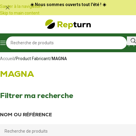
Panneau de gestion des cookies
☀️ Nous sommes ouverts tout l'été ! ☀️
Sauter à la navigation
Skip to main content
Accueil
/
Product Fabricant
/
MAGNA
MAGNA
Filtrer ma recherche
NOM OU RÉFÉRENCE