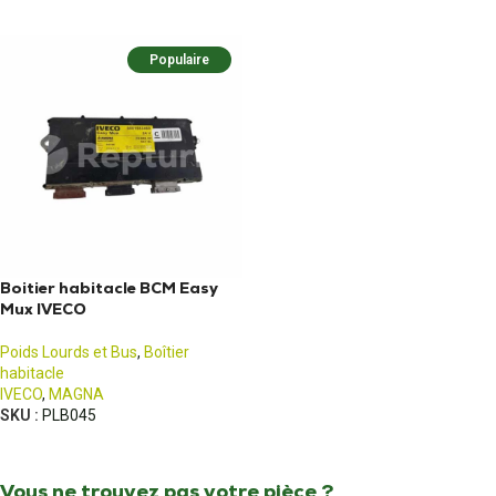
Populaire
Boitier habitacle BCM Easy
Mux IVECO
Poids Lourds et Bus
,
Boîtier
habitacle
IVECO
,
MAGNA
SKU :
PLB045
Vous ne trouvez pas votre pièce ?