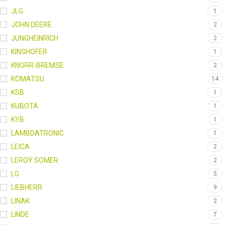
JLG
1
JOHN DEERE
2
JUNGHEINRICH
2
KINSHOFER
1
KNORR-BREMSE
2
KOMATSU
14
KSB
1
KUBOTA
1
KYB
1
LAMBDATRONIC
1
LEICA
2
LEROY SOMER
2
LG
5
LIEBHERR
9
LINAK
2
LINDE
7