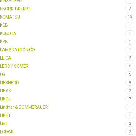
KINSHOFER
1
KNORR-BREMSE
2
KOMATSU
13
KSB
1
KUBOTA
1
KYB
1
LAMBDATRÓNICO
1
LEICA
2
LEROY SOMER
2
LG
5
LIEBHERR
9
LINAK
2
LINDE
7
Lindner & SOMMERAUER
1
LINET
1
LMI
2
LODAR
2