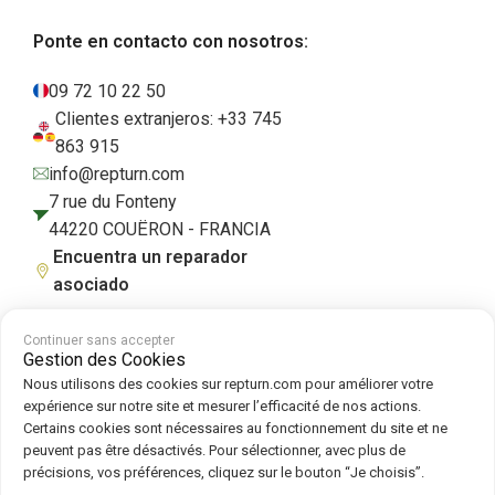
Ponte en contacto con nosotros:
09 72 10 22 50
Clientes extranjeros: +33 745
863 915
info@repturn.com
7 rue du Fonteny
44220 COUËRON - FRANCIA
Encuentra un reparador
asociado
Continuer sans accepter
Gestion des Cookies
Condiciones generales de venta
|
Aviso legal
|
Política de privacidad
|
Nous utilisons des cookies sur repturn.com pour améliorer votre
Cookies
|
Política de cookies
expérience sur notre site et mesurer l’efficacité de nos actions.
Certains cookies sont nécessaires au fonctionnement du site et ne
peuvent pas être désactivés. Pour sélectionner, avec plus de
Síguenos en :
précisions, vos préférences, cliquez sur le bouton “Je choisis”.