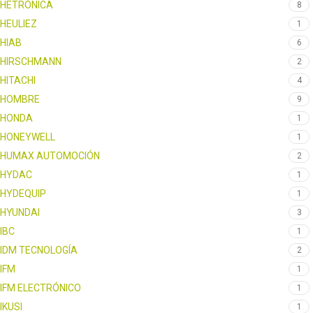
HETRÓNICA
8
HEULIEZ
1
HIAB
6
HIRSCHMANN
2
HITACHI
4
HOMBRE
9
HONDA
1
HONEYWELL
1
HUMAX AUTOMOCIÓN
2
HYDAC
1
HYDEQUIP
1
HYUNDAI
3
IBC
1
IDM TECNOLOGÍA
2
IFM
1
IFM ELECTRÓNICO
1
IKUSI
1