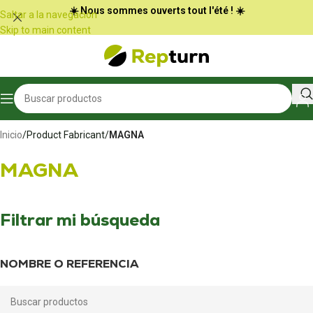
Panel de gestión de cookies
☀️ Nous sommes ouverts tout l'été ! ☀️
Saltar a la navegación
Skip to main content
Inicio
/
Product Fabricant
/
MAGNA
MAGNA
Filtrar mi búsqueda
NOMBRE O REFERENCIA