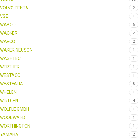
VOLVO PENTA
2
VSE
1
WABCO
6
WACKER
2
WAECO
2
WAKER NEUSON
1
WASHTEC
1
WERTHER
1
WESTACC
1
WESTFALIA
8
WHELEN
1
WIRTGEN
4
WOLFLE GMBH
1
WOODWARD
1
WORTHINGTON
1
YAMAHA
2