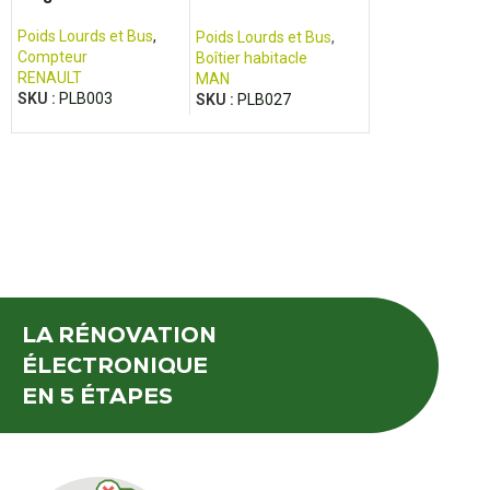
MAN - TGA TGM,
TGX, TGS
Poids Lourds et Bus
,
Poids Lourds et 
Poids Lourds et Bus
,
Compteur
Boîtier habitacle
Boîtier habitacle
RENAULT
MAN
MAN
SKU :
PLB003
SKU :
PLB031
SKU :
PLB027
LA RÉNOVATION
ÉLECTRONIQUE
EN 5 ÉTAPES