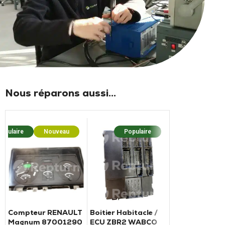
Nous réparons aussi...
opulaire
Nouveau
Populaire
Popula
Compteur RENAULT
Boitier Habitacle /
Boîtier habitac
Magnum 87001290
ECU ZBR2 WABCO
BSI PTM MAN