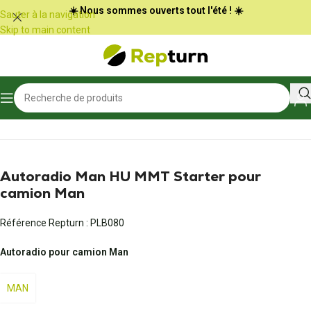
Panneau de gestion des cookies
☀️ Nous sommes ouverts tout l'été ! ☀️
Sauter à la navigation
Skip to main content
Accueil
/
Poids Lourds et Bus
/
Multimédia
Autoradio Man HU MMT Starter pour
camion Man
Référence Repturn :
PLB080
Autoradio pour camion Man
MAN