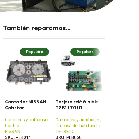
También reparamos...
Populaire
Populaire
Popula
Contador NISSAN
Tarjeta relé fusible
Caja cabina I
Cabstar
T25117010
IBC3 BL para
camión Trakk
Camiones y autobuses
,
Camiones y autobuses
,
Camiones y aut
Contador
Carcasa del habitáculo
Carcasa del habi
NISSAN
TERBERG
ITALAMEC
,
IVEC
SKU:
PLB014
SKU:
PLB050
SKU:
PLB066