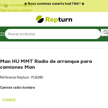
Panel de gestión de cookies
☀️ Nous sommes ouverts tout l'été ! ☀️
Saltar a la navegación
Skip to main content
Inicio
/
Camiones y autobuses
/
Multimedia
Man HU MMT Radio de arranque para
camiones Man
Référence Repturn :
PLB080
Camión radio hombre
HOMBRE