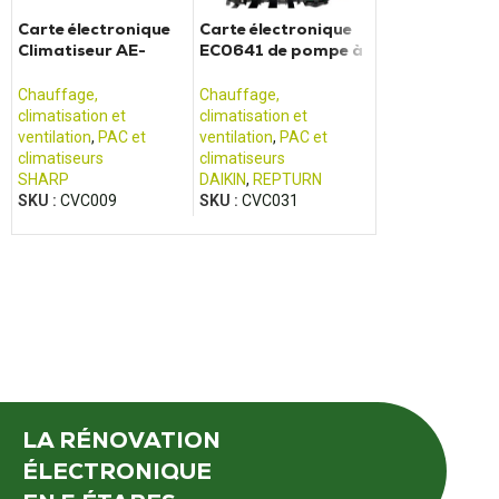
Carte électronique
Carte électronique
Carte électro
Climatiseur AE-
EC0641 de pompe à
de Pompe à ch
X18GR Sharp
chaleur Daikin
Daikin - PC04
Chauffage,
Chauffage,
Chauffage,
climatisation et
climatisation et
climatisation et
ventilation
,
PAC et
ventilation
,
PAC et
ventilation
,
PAC 
climatiseurs
climatiseurs
climatiseurs
SHARP
DAIKIN
,
REPTURN
DAIKIN
SKU :
CVC009
SKU :
CVC031
SKU :
CVC037
LA RÉNOVATION
ÉLECTRONIQUE