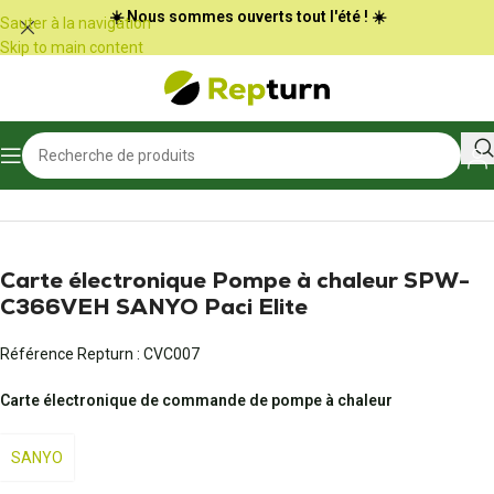
Panneau de gestion des cookies
☀️ Nous sommes ouverts tout l'été ! ☀️
Sauter à la navigation
Skip to main content
Accueil
/
Chauffage, climatisation et ventilation
/
PAC et climatiseurs
Carte électronique Pompe à chaleur SPW-
C366VEH SANYO Paci Elite
Référence Repturn :
CVC007
Carte électronique de commande de pompe à chaleur
SANYO