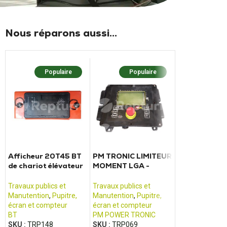
Nous réparons aussi...
Populaire
Populaire
Popu
Afficheur 20T45 BT
PM TRONIC LIMITEUR
Calculateur 
de chariot élévateur
MOMENT LGA -
16A50-1490
OME100M
SER11062A_01
300367260
CATERPILLAR
Travaux publics et
Travaux publics et
Travaux publics
Manutention
,
Pupitre,
Manutention
,
Pupitre,
Manutention
,
écran et compteur
écran et compteur
Calculateur d'e
BT
PM POWER TRONIC
CATERPILLAR
SKU :
TRP148
SKU :
TRP069
SKU :
TRP205