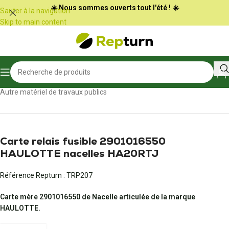
Panneau de gestion des cookies
☀️ Nous sommes ouverts tout l'été ! ☀️
Sauter à la navigation
Skip to main content
Accueil
/
Travaux publics et Manutention
/
Autre matériel de travaux publics
Carte relais fusible 2901016550
HAULOTTE nacelles HA20RTJ
Référence Repturn :
TRP207
Carte mère 2901016550 de Nacelle articulée de la marque
HAULOTTE.