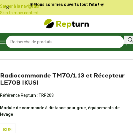
Panneau de gestion des cookies
☀️ Nous sommes ouverts tout l'été ! ☀️
Sauter à la navigation
Skip to main content
Accueil
/
Travaux publics et Manutention
/
Radio-commande et joystick
Radiocommande TM70/1.13 et Récepteur
LE70B IKUSI
Référence Repturn :
TRP208
Module de commande à distance pour grue, équipements de
levage
IKUSI