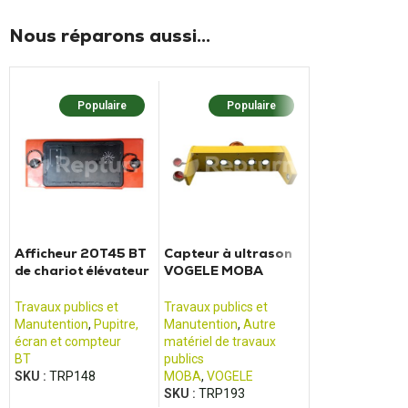
Nous réparons aussi...
Populaire
Populaire
Populaire
Nouv
Afficheur 20T45 BT
Capteur à ultrason
Radiocomma
de chariot élévateur
VOGELE MOBA
SC30 SCANE
OME100M
Finisseur d’asphalte
Travaux publics 
Travaux publics et
Travaux publics et
Manutention
,
Ra
Manutention
,
Pupitre,
Manutention
,
Autre
commande et jo
écran et compteur
matériel de travaux
SCANRECO
BT
publics
SKU :
TRP222
SKU :
TRP148
MOBA
,
VOGELE
SKU :
TRP193