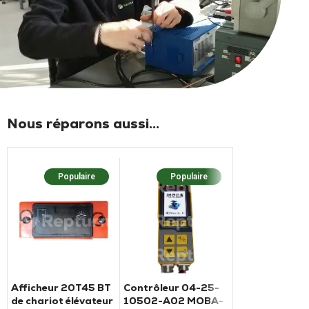
Nous réparons aussi...
Populaire
Populaire
Popula
Afficheur 20T45 BT
Contrôleur 04-25-
Afficheur 3B6
de chariot élévateur
10502-A02 MOBA-
SOLMEC de pel