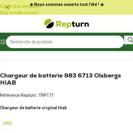
Panneau de gestion des cookies
☀️ Nous sommes ouverts tout l'été ! ☀️
Sauter à la navigation
Skip to main content
Accueil
/
Travaux publics et Manutention
/
Chargeur de batterie
Chargeur de batterie 983 6713 Olsbergs
HIAB
Référence Repturn :
TRP171
Chargeur de batterie original Hiab
HIAB