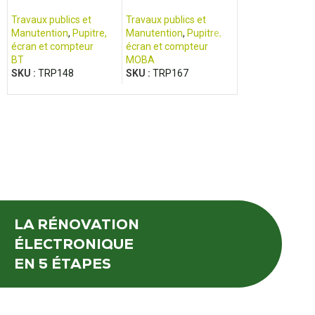
OME100M
matic 2 II Controller
Solmec ESC
Travaux publics et
Travaux publics et
Travaux publics 
Manutention
,
Pupitre,
Manutention
,
Pupitre,
Manutention
,
Pup
écran et compteur
écran et compteur
écran et compte
BT
MOBA
SOLMEC
SKU :
TRP148
SKU :
TRP167
SKU :
TRP170
LA RÉNOVATION
ÉLECTRONIQUE
EN 5 ÉTAPES